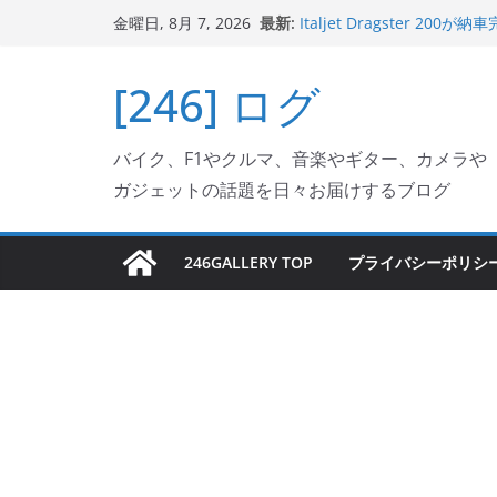
コ
最新:
Italjet Dragster 
金曜日, 8月 7, 2026
ン
ホルダー付けて、ガラスコ
Jeff Beck 逝去
テ
[246] ログ
Ken Block 逝去
ン
岩手県奥州市へのふるさと納税で
フェクターが返礼品でもら
ツ
Italjet Dragster 2
バイク、F1やクルマ、音楽やギター、カメラや
へ
リングが楽しくなった
ガジェットの話題を日々お届けするブログ
ス
キ
ッ
246GALLERY TOP
プライバシーポリシ
プ