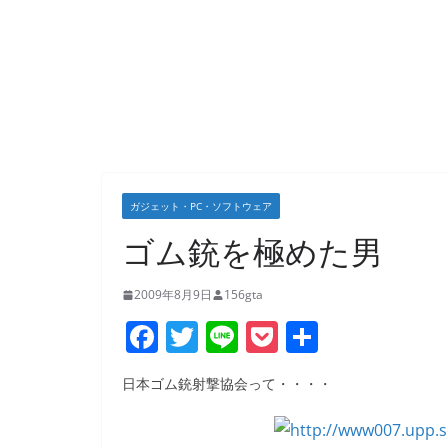
ガジェット・PC・ソフトウェア
ゴム銃を極めた男
2009年8月9日
156gta
F
T
Li
P
共
a
w
n
o
有
日本ゴム銃射撃協会って・・・・
c
itt
e
ck
e
er
et