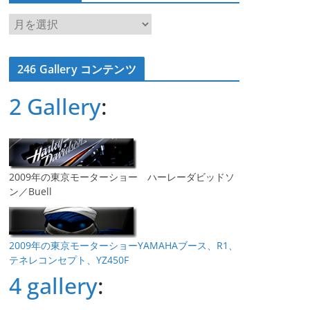
ア
ー
カ
246 Gallery コンテンツ
イ
ブ
2 Gallery
:
2009年の東京モーターショー ハーレーダビッドソ
ン／Buell
2009年の東京モーターショーYAMAHAブース、R1、
テネレコンセプト、YZ450F
4 gallery
: