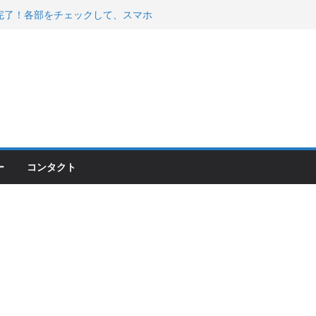
200が納車完了！各部をチェックして、スマホ
ーティング行って来た
 KGR HARMONY 南部鉄器エ
える！
00のフロントISSサスの動きが判ったらコーナ
ー
コンタクト