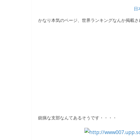
b
日
o
かなり本気のページ、世界ランキングなんか掲載さ
o
k
銃猟な支部なんてあるそうです・・・・