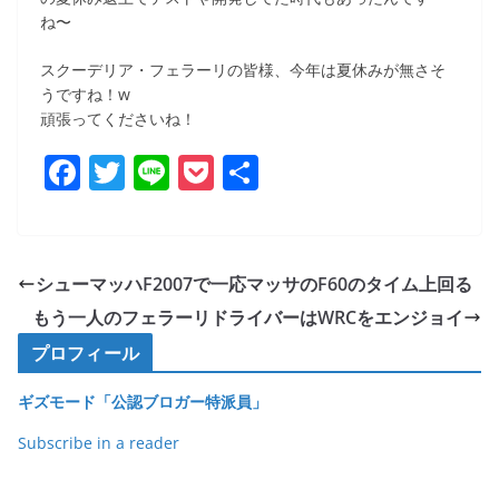
ね〜
スクーデリア・フェラーリの皆様、今年は夏休みが無さそ
うですね！w
頑張ってくださいね！
F
T
Li
P
共
a
w
n
o
有
c
itt
e
ck
e
er
et
シューマッハF2007で一応マッサのF60のタイム上回る
b
もう一人のフェラーリドライバーはWRCをエンジョイ
o
プロフィール
o
ギズモード「公認ブロガー特派員」
k
Subscribe in a reader