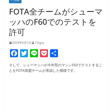
F1:話題
FOTA全チームがシューマ
ッハのF60でのテストを
許可
2009年8月1日
156gta
F
T
Li
P
共
a
w
n
o
有
そして、シューマッハが今年型のマシンF60でテストするこ
c
itt
e
ck
とをFOTA加盟チームが承認した模様です。
e
er
et
b
o
o
k