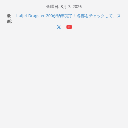
コ
金曜日, 8月 7, 2026
ン
最
Italjet Dragster 200が納車完了！各部をチェックして、ス
テ
新:
マホホルダー付けて、ガラスコーティング行って来た
Jeff Beck 逝去
ン
Ken Block 逝去
ツ
岩手県奥州市へのふるさと納税で KGR HARMONY 南部鉄
へ
器エフェクターが返礼品でもらえる！
Italjet Dragster 200のフロントISSサスの動きが判ったら
ス
コーナリングが楽しくなった
キ
ッ
プ