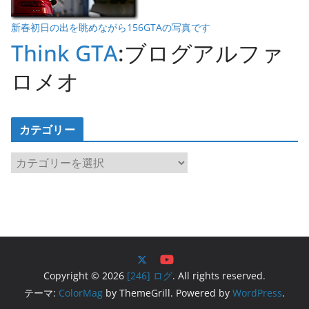
新春初日の出を眺めながら156GTAの写真です
Think GTA
:ブログアルファ
ロメオ
カテゴリー
カ
テ
ゴ
リ
ー
Copyright © 2026
[246] ログ
. All rights reserved.
テーマ:
ColorMag
by ThemeGrill. Powered by
WordPress
.