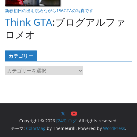
新春初日の出を眺めながら156GTAの写真です
Think GTA
:ブログアルファ
ロメオ
カテゴリー
カ
テ
ゴ
リ
ー
Copyright © 2026
[246] ログ
. All rights reserved.
テーマ:
ColorMag
by ThemeGrill. Powered by
WordPress
.