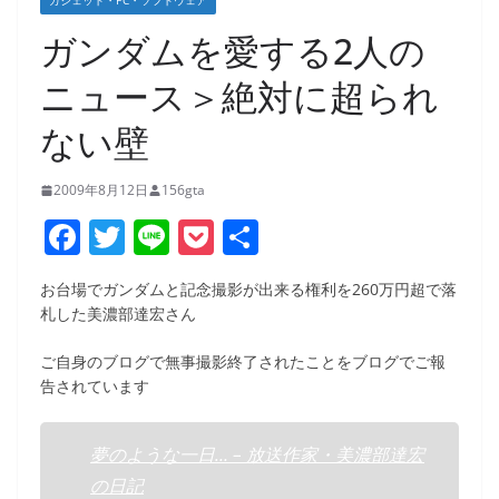
ガジェット・PC・ソフトウェア
ガンダムを愛する2人の
ニュース＞絶対に超られ
ない壁
2009年8月12日
156gta
F
T
Li
P
共
a
w
n
o
有
お台場でガンダムと記念撮影が出来る権利を260万円超で落
c
itt
e
ck
札した美濃部達宏さん
e
er
et
ご自身のブログで無事撮影終了されたことをブログでご報
b
告されています
o
o
夢のような一日… – 放送作家・美濃部達宏
k
の日記