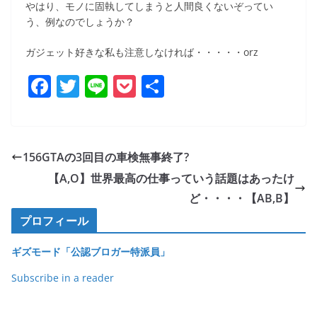
やはり、モノに固執してしまうと人間良くないぞってい
う、例なのでしょうか？
ガジェット好きな私も注意しなければ・・・・・orz
F
T
Li
P
共
a
w
n
o
有
c
itt
e
ck
e
er
et
156GTAの3回目の車検無事終了?
b
【A,O】世界最高の仕事っていう話題はあったけ
o
ど・・・・【AB,B】
o
プロフィール
k
ギズモード「公認ブロガー特派員」
Subscribe in a reader