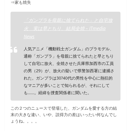
⇒家も焼失
「ガンプラを母親に捨てられた」と自宅放
火 実は早とちり、結局全焼 – ITmedia
News
人気アニメ「機動戦士ガンダム」のプラモデル、
通称「ガンプラ」を母親に捨てられたと早とちり
して自宅に放火、全焼させた兵庫県加西市の工員
の男（29）が、放火の疑いで県警加西署に逮捕さ
れた。ガンプラは30?40代の男性を中心に熱狂的
なマニアが多いことで知られるが、それにして
も……。経緯を捜査関係者に聞いた。
この２つのニュースで登場した、ガンダムを愛する方の結
末の大きな違い、いや、説得力の差はいったい何なんでし
ょうね。。。。