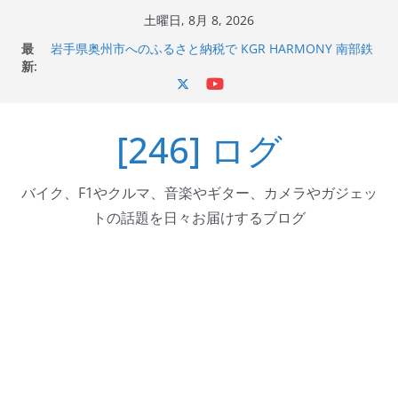
コ
土曜日, 8月 8, 2026
ン
最
岩手県奥州市へのふるさと納税で KGR HARMONY 南部鉄
テ
新:
器エフェクターが返礼品でもらえる！
Italjet Dragster 200のフロントISSサスの動きが判ったら
ン
コーナリングが楽しくなった
ツ
Italjet Dragster 200が納車完了！各部をチェックして、ス
[246] ログ
へ
マホホルダー付けて、ガラスコーティング行って来た
Jeff Beck 逝去
ス
Ken Block 逝去
キ
バイク、F1やクルマ、音楽やギター、カメラやガジェッ
ッ
トの話題を日々お届けするブログ
プ