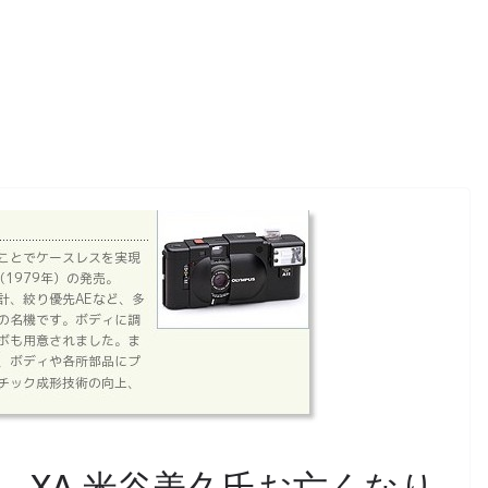
OM、 XA 米谷美久氏お亡くなり