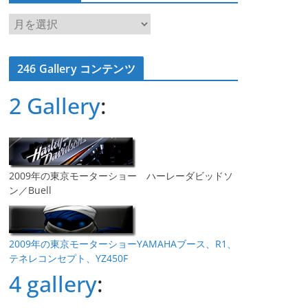
ア
ー
カ
246 Gallery コンテンツ
イ
ブ
2 Gallery
:
2009年の東京モーターショー ハーレーダビッドソ
ン／Buell
2009年の東京モーターショーYAMAHAブース、R1、
テネレコンセプト、YZ450F
4 gallery
: