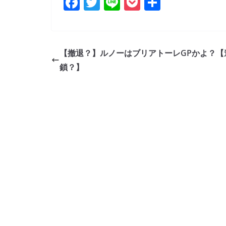
F
T
Li
P
共
a
w
n
o
有
c
itt
e
ck
e
er
et
【撤退？】ルノーはブリアトーレGPかよ？【
b
鎖？】
o
o
k