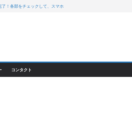
200が納車完了！各部をチェックして、スマホ
ーティング行って来た
 KGR HARMONY 南部鉄器エ
える！
00のフロントISSサスの動きが判ったらコーナ
ー
コンタクト