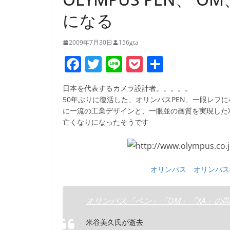
になる
2009年7月30日
156gta
F
T
Li
P
共
a
w
n
o
有
日本を代表するカメラ設計者。。。。。
c
itt
e
ck
50年ぶりに復活した、オリンパスPEN、一眼レフ
e
er
et
に一流の工業デザインと、一眼並の画質を実現した
亡くなりになったそうです
b
o
o
オリンパス オリンパス
k
オリンパス「ペン」「OM」「XA」の開発
米谷美久氏が逝去