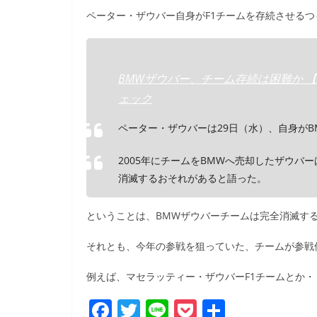
b
ペーター・ザウバー自身がF1チームを存続させる
o
o
k
BMWザウバー、チーム存続は困難か 【 c
ェック
ペーター・ザウバーは29日（水）、自身が
2005年にチームをBMWへ売却したザウバ
消滅するおそれがあると語った。
ということは、BMWザウバーチームは完全消滅す
それとも、今年の参戦を狙っていた、チームが参戦
例えば、マセラッティー・ザウバーF1チームとか・
F
T
Li
P
共