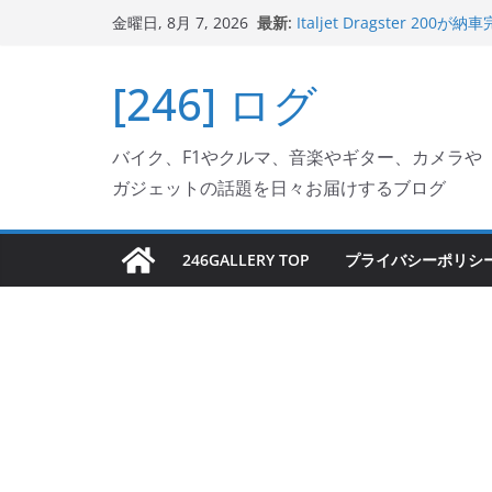
コ
最新:
Italjet Dragster 
金曜日, 8月 7, 2026
ン
ホルダー付けて、ガラスコ
Jeff Beck 逝去
テ
[246] ログ
Ken Block 逝去
ン
岩手県奥州市へのふるさと納税で
フェクターが返礼品でもら
ツ
Italjet Dragster 2
バイク、F1やクルマ、音楽やギター、カメラや
へ
リングが楽しくなった
ガジェットの話題を日々お届けするブログ
ス
キ
ッ
246GALLERY TOP
プライバシーポリシ
プ