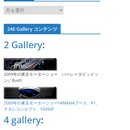
ア
ー
カ
246 Gallery コンテンツ
イ
ブ
2 Gallery
:
2009年の東京モーターショー ハーレーダビッドソ
ン／Buell
2009年の東京モーターショーYAMAHAブース、R1、
テネレコンセプト、YZ450F
4 gallery
: