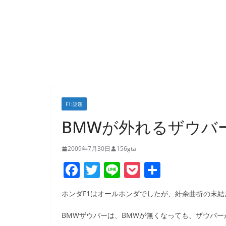
F1:話題
BMWが外れるザウバ
2009年7月30日
156gta
F
T
Li
P
共
a
w
n
o
有
ホンダF1はオールホンダでしたが、紆余曲折の末
c
itt
e
ck
e
er
et
BMWザウバーは、BMWが無くなっても、ザウバ