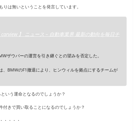
つもりは無いということを発言しています。
arview 】 ニュース – 自動車業界 最新の動向を毎日チ
BMWザウバーの運営を引き継ぐとの望みを否定した。
ーは、BMWのF1撤退により、ヒンウィルを拠点にするチームが
るという運命となるのでしょうか？
件付きで買い取ることになるのでしょうか？
・・・・・