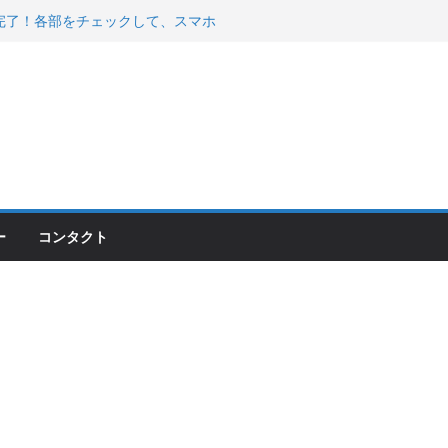
200が納車完了！各部をチェックして、スマホ
ーティング行って来た
 KGR HARMONY 南部鉄器エ
える！
00のフロントISSサスの動きが判ったらコーナ
ー
コンタクト