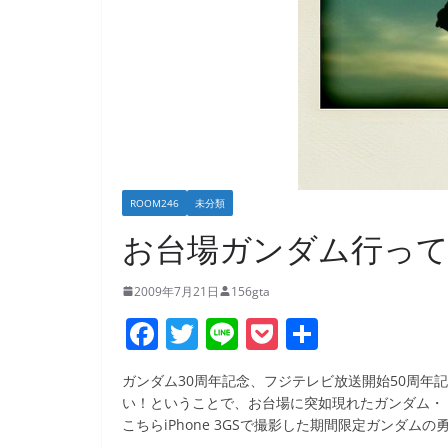
ROOM246
未分類
お台場ガンダム行っ
2009年7月21日
156gta
F
T
Li
P
共
a
w
n
o
有
ガンダム30周年記念、フジテレビ放送開始50周年
c
itt
e
ck
い！ということで、お台場に突如現れたガンダム・・・
e
er
et
こちらiPhone 3GSで撮影した期間限定ガンダムの