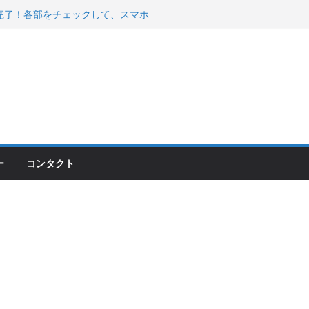
200が納車完了！各部をチェックして、スマホ
ーティング行って来た
 KGR HARMONY 南部鉄器エ
える！
00のフロントISSサスの動きが判ったらコーナ
ー
コンタクト