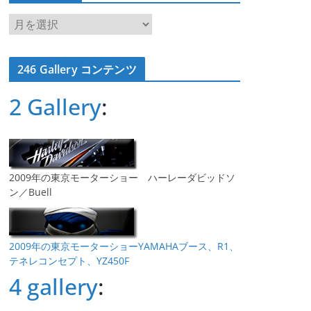
ア
ー
カ
246 Gallery コンテンツ
イ
ブ
2 Gallery
:
2009年の東京モーターショー ハーレーダビッドソ
ン／Buell
2009年の東京モーターショーYAMAHAブース、R1、
テネレコンセプト、YZ450F
4 gallery
: