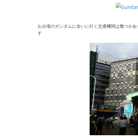
b
o
o
お台場のガンダムに合いに行く交通機関は幾つかあ
k
す