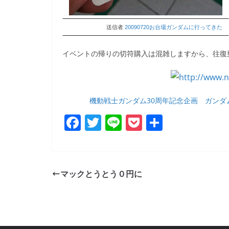
送信者
20090720お台場ガンダムに行ってきた
イベントの帰りの切符購入は混雑しますから、往復
機動戦士ガンダム30周年記念企画 ガンダ
F
T
Li
P
共
a
w
n
o
有
c
itt
e
ck
e
er
et
マックとうとう０円に
b
o
o