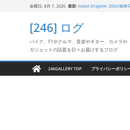
コ
最新:
Italjet Dragster 
金曜日, 8月 7, 2026
ン
ホルダー付けて、ガラスコ
Jeff Beck 逝去
テ
[246] ログ
Ken Block 逝去
ン
岩手県奥州市へのふるさと納税で
フェクターが返礼品でもら
ツ
Italjet Dragster 2
バイク、F1やクルマ、音楽やギター、カメラや
へ
リングが楽しくなった
ガジェットの話題を日々お届けするブログ
ス
キ
ッ
246GALLERY TOP
プライバシーポリシ
プ