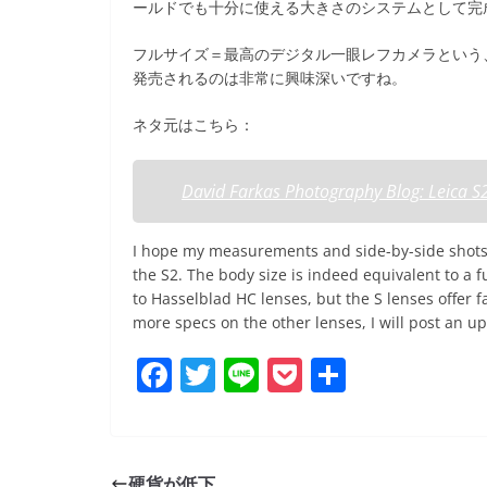
ールドでも十分に使える大きさのシステムとして完
フルサイズ＝最高のデジタル一眼レフカメラという
発売されるのは非常に興味深いですね。
ネタ元はこちら：
David Farkas Photography Blog: Leica S
I hope my measurements and side-by-side shots 
the S2. The body size is indeed equivalent to a
to Hasselblad HC lenses, but the S lenses offer f
more specs on the other lenses, I will post an u
F
T
Li
P
共
a
w
n
o
有
c
itt
e
ck
e
er
et
硬貨が低下