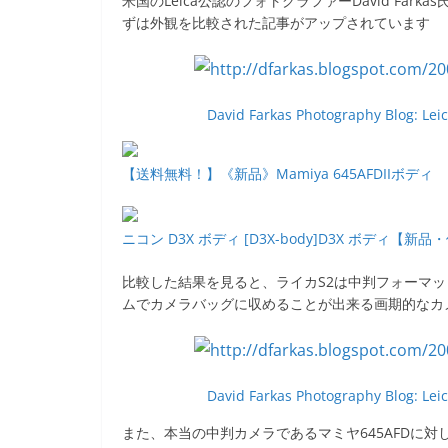
米国のLeica公認のフォトグラファーDavid Far
b
ずは外観を比較された記事がアップされています
o
o
k
David Farkas Photography Blog: Lei
【送料無料！】《新品》Mamiya 645AFDIIボディ
ニコン D3X ボディ [D3X-body]D3X ボディ【新
比較した結果を見ると、ライカS2は中判フォーマッ
ムでカメラバッグに収めることが出来る画期的なカ
David Farkas Photography Blog: Lei
また、本当の中判カメラであるマミヤ645AFDに