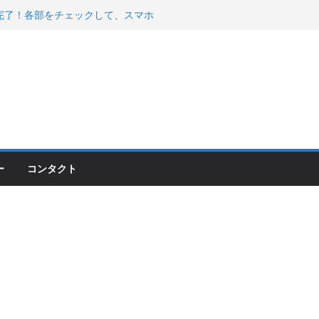
200が納車完了！各部をチェックして、スマホ
ーティング行って来た
 KGR HARMONY 南部鉄器エ
える！
00のフロントISSサスの動きが判ったらコーナ
ー
コンタクト