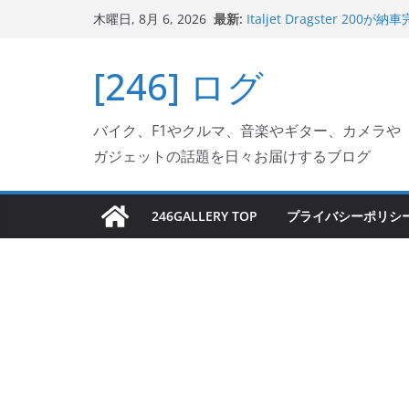
コ
最新:
Italjet Dragster 
木曜日, 8月 6, 2026
ン
ホルダー付けて、ガラスコ
Jeff Beck 逝去
テ
[246] ログ
Ken Block 逝去
ン
岩手県奥州市へのふるさと納税で
フェクターが返礼品でもら
ツ
Italjet Dragster 2
バイク、F1やクルマ、音楽やギター、カメラや
へ
リングが楽しくなった
ガジェットの話題を日々お届けするブログ
ス
キ
ッ
246GALLERY TOP
プライバシーポリシ
プ