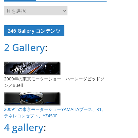
ア
ー
カ
246 Gallery コンテンツ
イ
ブ
2 Gallery
:
2009年の東京モーターショー ハーレーダビッドソ
ン／Buell
2009年の東京モーターショーYAMAHAブース、R1、
テネレコンセプト、YZ450F
4 gallery
: