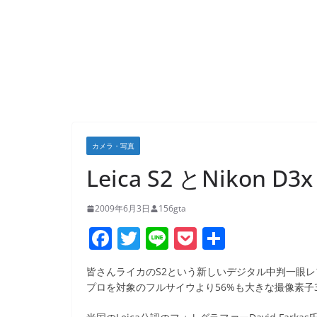
カメラ・写真
Leica S2 とNikon D3
2009年6月3日
156gta
F
T
Li
P
共
a
w
n
o
有
皆さんライカのS2という新しいデジタル中判一眼
c
itt
e
ck
プロを対象のフルサイウより56%も大きな撮像素子3
e
er
et