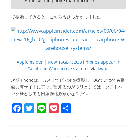
Apple as the phone manufacturer.
で検索してみると、こちらもひっかかりました
AppleInsider | New 16GB, 32GB iPhones appear in
Carphone Warehouse systems
via
kwout
次期iPhoneは、カメラでビデオを撮影し、3Gでいつでも動
画共有サイトにアップ出来るのがウリとしては、ソフトバ
ンク様としても回線強化必須かな？(^^;;
F
T
Li
P
共
a
w
n
o
有
c
itt
e
ck