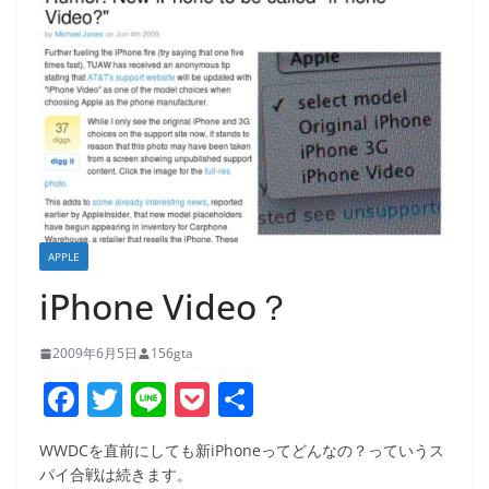
APPLE
iPhone Video？
2009年6月5日
156gta
F
T
Li
P
共
a
w
n
o
有
WWDCを直前にしても新iPhoneってどんなの？っていうス
c
itt
e
ck
パイ合戦は続きます。