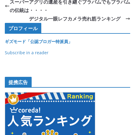
e
er
et
スーパーアグリの遺産を引き継ぐブラバムでもブラバム
b
の伝統は・・・・
o
デジタル一眼レフカメラ売れ筋ランキング
o
プロフィール
k
ギズモード「公認ブロガー特派員」
Subscribe in a reader
提携広告