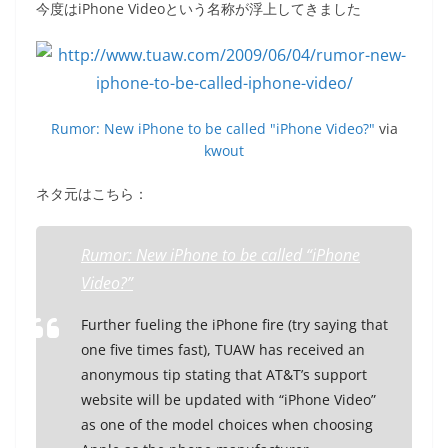
e
er
et
今度はiPhone Videoという名称が浮上してきました
b
o
o
Rumor: New iPhone to be called "iPhone Video?"
via
k
kwout
ネタ元はこちら：
Rumor: New iPhone to be called “iPhone
Video?”
Further fueling the iPhone fire (try saying that
one five times fast), TUAW has received an
anonymous tip stating that AT&T’s support
website will be updated with “iPhone Video”
as one of the model choices when choosing