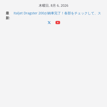
コ
木曜日, 8月 6, 2026
ン
最
Italjet Dragster 200が納車完了！各部をチェックして、ス
テ
新:
マホホルダー付けて、ガラスコーティング行って来た
Jeff Beck 逝去
ン
Ken Block 逝去
ツ
岩手県奥州市へのふるさと納税で KGR HARMONY 南部鉄
へ
器エフェクターが返礼品でもらえる！
Italjet Dragster 200のフロントISSサスの動きが判ったら
ス
コーナリングが楽しくなった
キ
ッ
プ