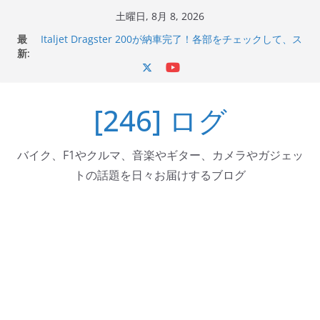
コ
土曜日, 8月 8, 2026
ン
最
Italjet Dragster 200が納車完了！各部をチェックして、ス
テ
新:
マホホルダー付けて、ガラスコーティング行って来た
Jeff Beck 逝去
ン
Ken Block 逝去
ツ
岩手県奥州市へのふるさと納税で KGR HARMONY 南部鉄
[246] ログ
へ
器エフェクターが返礼品でもらえる！
Italjet Dragster 200のフロントISSサスの動きが判ったら
ス
コーナリングが楽しくなった
キ
バイク、F1やクルマ、音楽やギター、カメラやガジェッ
ッ
トの話題を日々お届けするブログ
プ