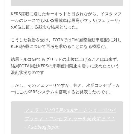
KERS搭載に適したサーキットと目されながら、イスタンブ
ールのレースでもKERS搭載車は最高がマッサ(フェラーリ)
の6位に留まる残念な結果となった。
こうした報告を受け、FOTAではFIA(国際自動車連盟)に対し
KERS搭載について再考を求めることになる模様だ。
結局トルコGPでもグリッドの上位に上げることは出来ず、
結局FOTA側はKERSの来期使用禁止を勝手に決めたという
混乱状況なのです
しかし、そのフェラーリですが、何と、次期コンセプトカ
ーにこのKERSシステムを搭載すると発表したのです。
フェラーリが12月のLAオートショーでハイ
ブリッド・コンセプトカーを発表する？！
– Autoblog Japan