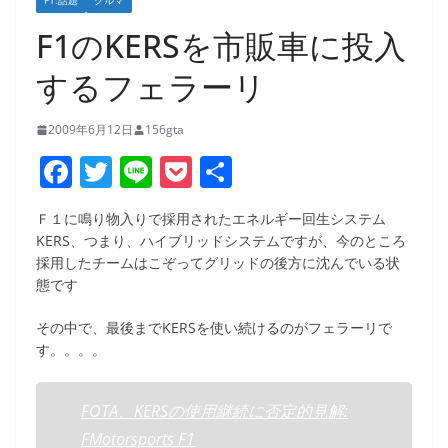
F1:話題
クルマ
F1のKERSを市販車に投入
するフェラーリ
2009年6月12日
156gta
F
T
Li
P
共
a
w
n
o
有
Ｆ１に鳴り物入りで採用されたエネルギー回生システム
c
itt
e
ck
KERS、つまり、ハイブリッドシステムですが、今のところ
e
er
et
採用したチームはこぞってグリッドの後方に沈んでいる状
態です
b
o
その中で、最後までKERSを使い続けるのがフェラーリで
す。。。。
o
k
FOTA、KERSの使用継続に否定的見解:
FMotorsports F1