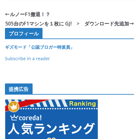
c
itt
e
ck
e
er
et
ルノーF1撤退！？
b
505台のF1マシンを１枚に GJ! > ダウンロード先追加
o
プロフィール
o
ギズモード「公認ブロガー特派員」
k
Subscribe in a reader
提携広告