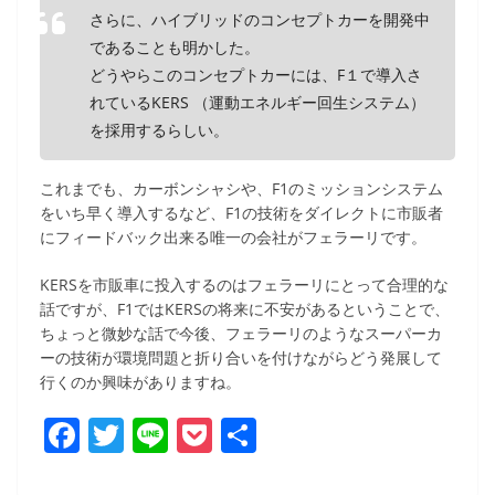
さらに、ハイブリッドのコンセプトカーを開発中
であることも明かした。
どうやらこのコンセプトカーには、F１で導入さ
れているKERS （運動エネルギー回生システム）
を採用するらしい。
これまでも、カーボンシャシや、F1のミッションシステム
をいち早く導入するなど、F1の技術をダイレクトに市販者
にフィードバック出来る唯一の会社がフェラーリです。
KERSを市販車に投入するのはフェラーリにとって合理的な
話ですが、F1ではKERSの将来に不安があるということで、
ちょっと微妙な話で今後、フェラーリのようなスーパーカ
ーの技術が環境問題と折り合いを付けながらどう発展して
行くのか興味がありますね。
F
T
Li
P
共
a
w
n
o
有