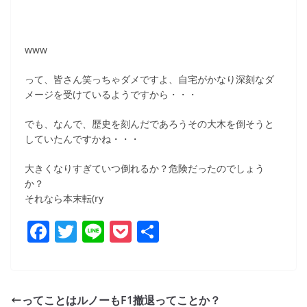
www
って、皆さん笑っちゃダメですよ、自宅がかなり深刻なダ
メージを受けているようですから・・・
でも、なんで、歴史を刻んだであろうその大木を倒そうと
していたんですかね・・・
大きくなりすぎていつ倒れるか？危険だったのでしょう
か？
それなら本末転(ry
F
T
Li
P
共
a
w
n
o
有
c
itt
e
ck
e
er
et
ってことはルノーもF1撤退ってことか？