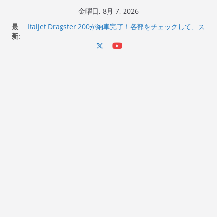
コ
金曜日, 8月 7, 2026
ン
最
Italjet Dragster 200が納車完了！各部をチェックして、ス
テ
新:
マホホルダー付けて、ガラスコーティング行って来た
Jeff Beck 逝去
ン
Ken Block 逝去
ツ
岩手県奥州市へのふるさと納税で KGR HARMONY 南部鉄
へ
器エフェクターが返礼品でもらえる！
Italjet Dragster 200のフロントISSサスの動きが判ったら
ス
コーナリングが楽しくなった
キ
ッ
プ