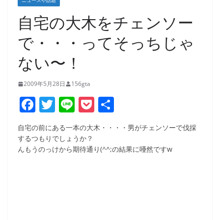
ニュースや話題
自宅の大木をチェンソー
で・・・ってそっちじゃ
ない〜！
2009年5月28日
156gta
F
T
Li
P
共
a
w
n
o
有
自宅の前にある一本の大木・・・・男がチェンソーで伐採
c
itt
e
ck
するつもりでしょうか？
e
er
et
んもうのっけから期待通り(^^;の結果に唖然ですw
b
o
o
k