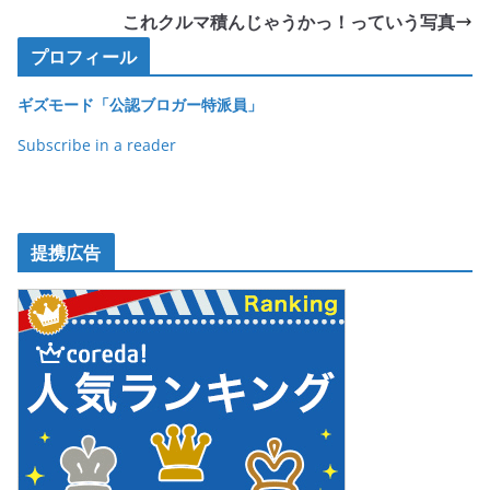
b
これクルマ積んじゃうかっ！っていう写真
o
プロフィール
o
ギズモード「公認ブロガー特派員」
k
Subscribe in a reader
提携広告