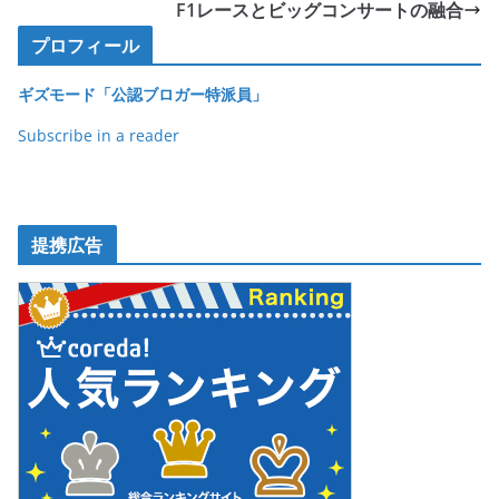
o
F1レースとビッグコンサートの融合
o
プロフィール
k
ギズモード「公認ブロガー特派員」
Subscribe in a reader
提携広告