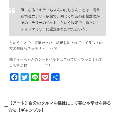
気になる「キティちゃんのおじさん」とは、同番
組司会のテリー伊藤で、同じく司会の加藤浩次が
その「テリーのペット」という設定で、新たにキ
ティファミリーに認定されたのだという。
ということで、持病だった、斜視を治されて、イラストの
方の視線もスッキリ・・・(ry
機ティーちゃんのシートベルトは？っていうツッコミも無
しですよね・・・・;;;^^)
F
T
Li
P
共
a
w
n
o
有
c
itt
e
ck
e
er
et
【アート】自分のクルマを犠牲にして喜びや幸せを得る
b
方法【ギャンブル】