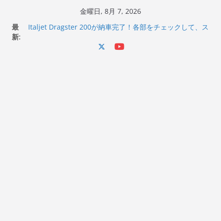
コ
金曜日, 8月 7, 2026
ン
最
Italjet Dragster 200が納車完了！各部をチェックして、ス
テ
新:
マホホルダー付けて、ガラスコーティング行って来た
Jeff Beck 逝去
ン
Ken Block 逝去
ツ
岩手県奥州市へのふるさと納税で KGR HARMONY 南部鉄
へ
器エフェクターが返礼品でもらえる！
Italjet Dragster 200のフロントISSサスの動きが判ったら
ス
コーナリングが楽しくなった
キ
ッ
プ