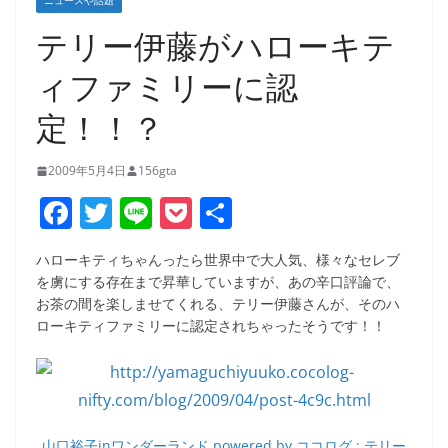
ニュースや話題
テリー伊藤がハローキテ
ィファミリーに認
定！！？
2009年5月4日
156gta
F
T
Li
P
共
a
w
n
o
有
ハローキティちゃんったら世界中で大人気、様々なセレブ
c
itt
e
ck
を虜にする存在まで昇華していますが、あの辛口評論で、
e
er
et
お茶の間を楽しませてくれる、テリー伊藤さんが、そのハ
ローキティファミリーに認定されちゃったそうです！！
b
o
o
k
山口裕子inワンダーランド powered by ココログ : テリー