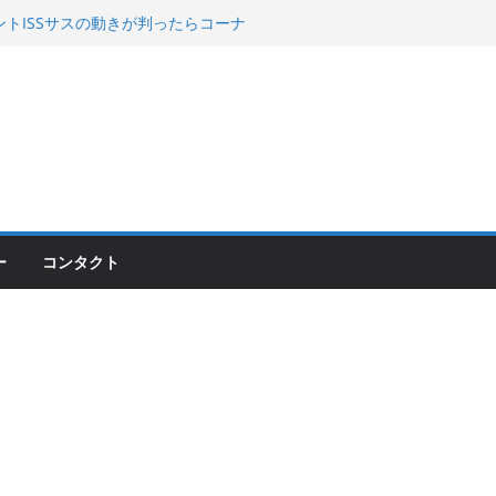
 KGR HARMONY 南部鉄器エ
える！
00のフロントISSサスの動きが判ったらコーナ
200が納車完了！各部をチェックして、スマホ
ーティング行って来た
ー
コンタクト