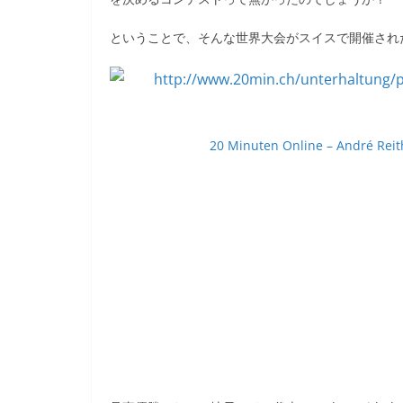
e
er
et
ということで、そんな世界大会がスイスで開催され
b
o
o
k
20 Minuten Online – André Reit