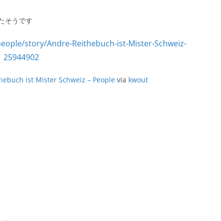
たそうです
hebuch ist Mister Schweiz – People
via
kwout