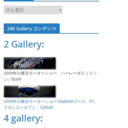
ア
ー
カ
246 Gallery コンテンツ
イ
ブ
2 Gallery
:
2009年の東京モーターショー ハーレーダビッドソ
ン／Buell
2009年の東京モーターショーYAMAHAブース、R1、
テネレコンセプト、YZ450F
4 gallery
: