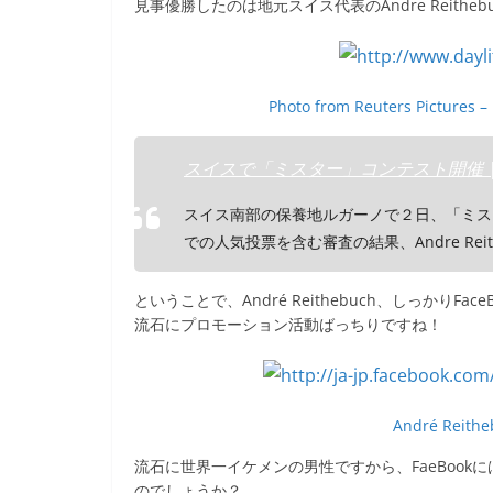
見事優勝したのは地元スイス代表のAndre Reithe
Photo from Reuters Pictures –
スイスで「ミスター」コンテスト開催 
スイス南部の保養地ルガーノで２日、「ミス
での人気投票を含む審査の結果、Andre Rei
ということで、André Reithebuch、しっかりFa
流石にプロモーション活動ばっちりですね！
André Reithe
流石に世界一イケメンの男性ですから、FaeBoo
のでしょうか？