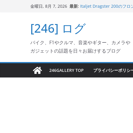
岩手県奥州市へのふるさと納税で
コ
最新:
金曜日, 8月 7, 2026
フェクターが返礼品でもら
ン
Italjet Dragster 2
テ
リングが楽しくなった
[246] ログ
Italjet Dragster 
ン
ホルダー付けて、ガラスコ
ツ
Jeff Beck 逝去
バイク、F1やクルマ、音楽やギター、カメラや
Ken Block 逝去
へ
ガジェットの話題を日々お届けするブログ
ス
キ
ッ
246GALLERY TOP
プライバシーポリシ
プ