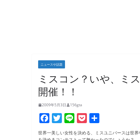
ニュースや話題
ミスコン？いや、ミ
開催！！
2009年5月3日
156gta
F
T
Li
P
共
a
w
n
o
有
世界一美しい女性を決める、ミスユニバースは世界
c
itt
e
ck
を決めるコンテストって無かったのでしょうか？