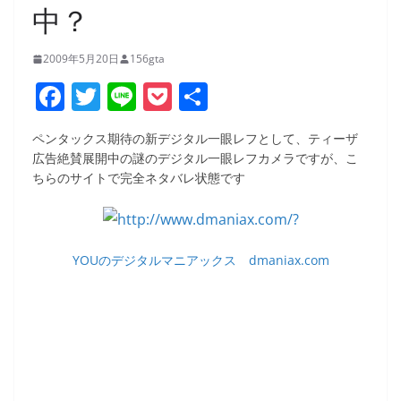
中？
2009年5月20日
156gta
F
T
Li
P
共
a
w
n
o
有
ペンタックス期待の新デジタル一眼レフとして、ティーザ
c
itt
e
ck
広告絶賛展開中の謎のデジタル一眼レフカメラですが、こ
e
er
et
ちらのサイトで完全ネタバレ状態です
b
o
o
YOUのデジタルマニアックス dmaniax.com
k