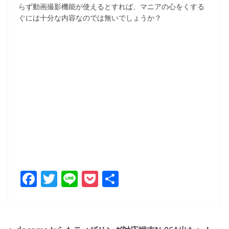
らず動画撮影機能が使えるとすれば、マニアの心をくする
ぐには十分な内容なのでは無いでしょうか？
F
T
Li
P
共
a
w
n
o
有
c
itt
e
ck
e
er
et