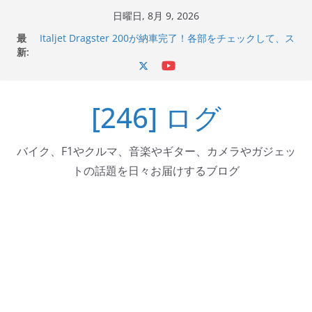
コ
日曜日, 8月 9, 2026
ン
最
Italjet Dragster 200が納車完了！各部をチェックして、ス
テ
新:
マホホルダー付けて、ガラスコーティング行って来た
Jeff Beck 逝去
ン
Ken Block 逝去
ツ
岩手県奥州市へのふるさと納税で KGR HARMONY 南部鉄
[246] ログ
へ
器エフェクターが返礼品でもらえる！
Italjet Dragster 200のフロントISSサスの動きが判ったら
ス
コーナリングが楽しくなった
キ
バイク、F1やクルマ、音楽やギター、カメラやガジェッ
ッ
トの話題を日々お届けするブログ
プ