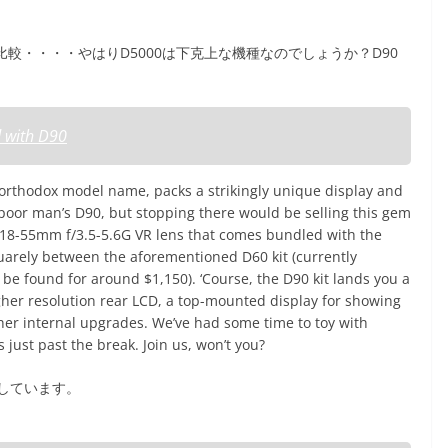
較・・・・やはりD5000は下克上な機種なのでしょうか？D90
 with D90
unorthodox model name, packs a strikingly unique display and
 a poor man’s D90, but stopping there would be selling this gem
e 18-55mm f/3.5-5.6G VR lens that comes bundled with the
quarely between the aforementioned D60 kit (currently
 be found for around $1,150). ‘Course, the D90 kit lands you a
gher resolution rear LCD, a top-mounted display for showing
ther internal upgrades. We’ve had some time to toy with
 just past the break. Join us, won’t you?
しています。