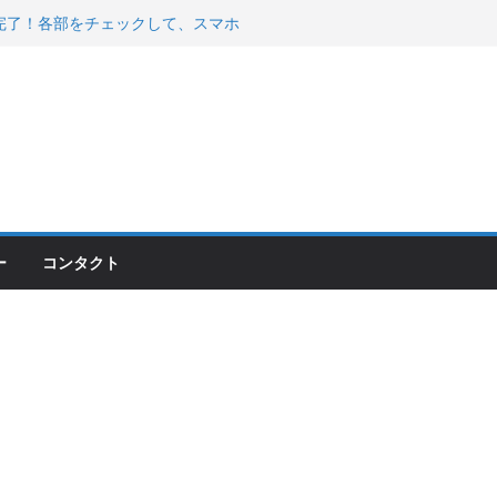
00のフロントISSサスの動きが判ったらコーナ
200が納車完了！各部をチェックして、スマホ
ーティング行って来た
 KGR HARMONY 南部鉄器エ
える！
ー
コンタクト