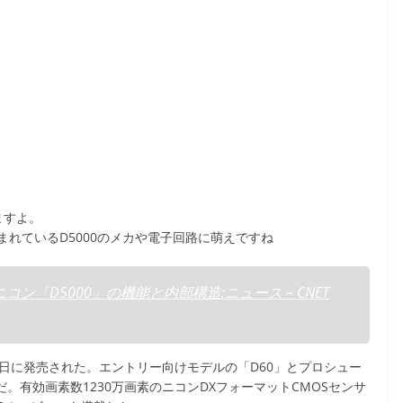
ますよ。
れているD5000のメカや電子回路に萌えですね
「D5000」の機能と内部構造:ニュース – CNET
1日に発売された。エントリー向けモデルの「D60」とプロシュー
。有効画素数1230万画素のニコンDXフォーマットCMOSセンサ