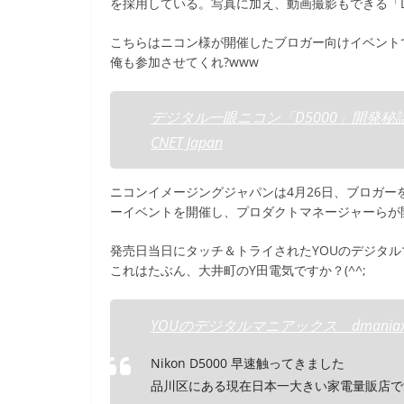
を採用している。写真に加え、動画撮影もできる「
こちらはニコン様が開催したブロガー向けイベント
俺も参加させてくれ?www
デジタル一眼ニコン「D5000」開発秘
CNET Japan
ニコンイメージングジャパンは4月26日、ブロガー
ーイベントを開催し、プロダクトマネージャーらが
発売日当日にタッチ＆トライされたYOUのデジタル
これはたぶん、大井町のY田電気ですか？(^^;
YOUのデジタルマニアックス dmaniax
Nikon D5000 早速触ってきました
品川区にある現在日本一大きい家電量販店で