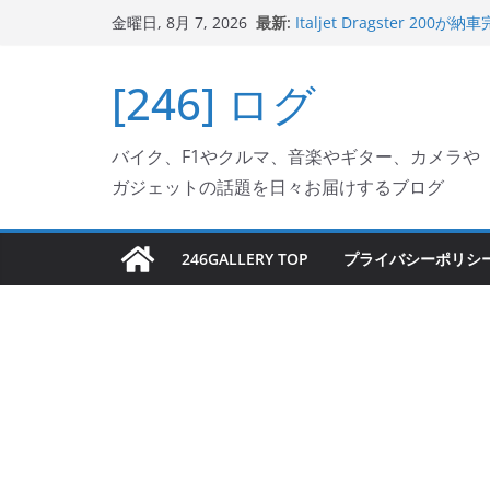
Italjet Dragster 2
コ
最新:
金曜日, 8月 7, 2026
リングが楽しくなった
ン
Italjet Dragster 
ホルダー付けて、ガラスコ
テ
[246] ログ
Jeff Beck 逝去
ン
Ken Block 逝去
ツ
岩手県奥州市へのふるさと納税で
バイク、F1やクルマ、音楽やギター、カメラや
フェクターが返礼品でもら
へ
ガジェットの話題を日々お届けするブログ
ス
キ
ッ
246GALLERY TOP
プライバシーポリシ
プ