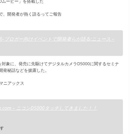
Dムービー」を搭載した
で、開発者が熱く語るってご報告
話–ブロガー向けイベントで開発者らが語る:ニュース –
を対象に、発売に先駆けてデジタルカメラD5000に関するセミナ
開発秘話などを披露した。
マニアックス
.com – ニコンD5000タッチしてきました！！
す