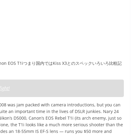
non EOS T1iつまり国内ではKiss X3とのスペックいろいろ比較記
ight!
of 2008 was jam packed with camera introductions, but you can
uite an important time in the lives of DSLR junkies. Nary 24
ikon’s D5000, Canon’s EOS Rebel T1i (its arch enemy, just so
lone, the T1i looks like a much more serious shooter than the
ludes an 18-55mm IS EF-S lens — runs you $50 more and