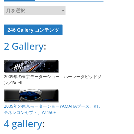
ア
ー
カ
246 Gallery コンテンツ
イ
ブ
2 Gallery
:
2009年の東京モーターショー ハーレーダビッドソ
ン／Buell
2009年の東京モーターショーYAMAHAブース、R1、
テネレコンセプト、YZ450F
4 gallery
: