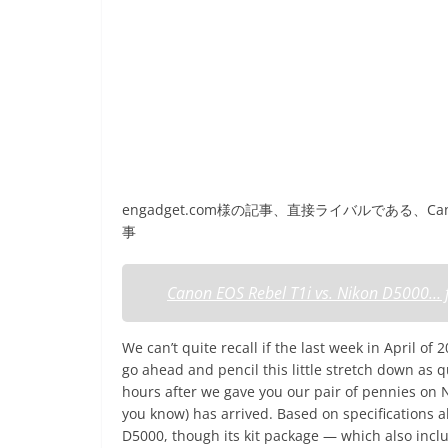
engadget.com様の記事、直接ライバルである、Ca
事
Canon EOS Rebel T1i vs. Nikon D5000… f
We can’t quite recall if the last week in April 
go ahead and pencil this little stretch down as q
hours after we gave you our pair of pennies on N
you know) has arrived. Based on specifications a
D5000, though its kit package — which also inc