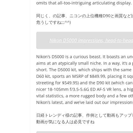
omits that all-too-intriguing articulating display.
同じく、の記事、ニコンの上位機種D90と画質など比
危うしですね;;;^^)
Nikon D5000 impressions, head-to-head
Nikon’s D5000 is a curious beast. It boasts an 
aims at an atypically small niche. In a way, it’s
short. The D5000 kit, which ships with the sam
D60 kit, sports an MSRP of $849.99, placing it s
streeting for $549.95) and the D90 kit (which can
nicer 18-105mm f/3.5-5.6G ED AF-S VR lens, a hi
vital statistics, a more rugged body and a few o
Nikon’s latest, and we’ve laid out our impressions
日経トレンディ様の記事、作例として動画もアップ
動画が気になる人は必見ですね