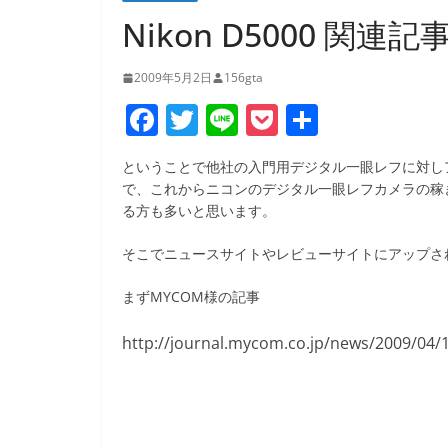
Nikon D5000 関連
2009年5月2日
156gta
F
T
Li
P
共
a
w
n
o
有
ということで他社の入門用デジタル一眼レフに対し
c
itt
e
ck
で、これからニコンのデジタル一眼レフカメラの稼ぎ
e
er
et
る方も多いと思います。
b
そこでニュースサイトやレビューサイトにアップさ
o
まずMYCOM様の記事
o
k
http://journal.mycom.co.jp/news/2009/04/