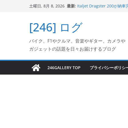
コ
最新:
Italjet Dragster 
土曜日, 8月 8, 2026
ン
ホルダー付けて、ガラスコ
Jeff Beck 逝去
テ
[246] ログ
Ken Block 逝去
ン
岩手県奥州市へのふるさと納税で
フェクターが返礼品でもら
ツ
Italjet Dragster 2
バイク、F1やクルマ、音楽やギター、カメラや
へ
リングが楽しくなった
ガジェットの話題を日々お届けするブログ
ス
キ
ッ
246GALLERY TOP
プライバシーポリシ
プ