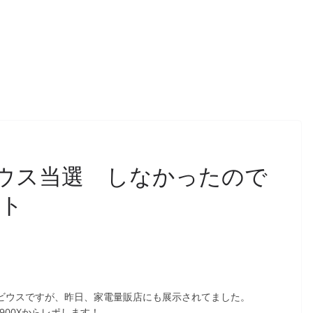
メビウス当選 しなかったので
ート
 メビウスですが、昨日、家電量販店にも展示されてました。
900Xからレポします！