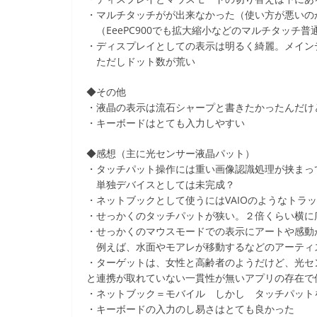
・マルチタッチがが出来なかった（使い方が悪いの
（EeePC900でも拡大縮小などのマルチタッチ
・ディスプレイとしての表示は明るく綺麗。メイン
ただしドット数が荒い
◆その他
・液晶の表示は流石シャープと書きたかったんだけ
・キーボードはとても入力しやすい
◆感想（主に光センサー液晶パット）
・タッチパット操作には重い画像認識処理が挟まっ
単独デバイスとしては未完成？
・ネットブックとして使うにはVAIOのようなトラ
・せっかくのタッチパットが狭い。２倍くらい横に
・せっかくのマウスモードでの表示にアートや感動
例えば、水面やモアレが移動するなどのアーティ
・ターゲットは、女性と高齢者のようだけど、光セ
と連携が取れていない一貫性が無いアプリの存在で
・ネットブック＝モバイル しかし タッチパット
・キーボードの入力のし易さはとても良かった