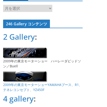
ア
ー
カ
246 Gallery コンテンツ
イ
ブ
2 Gallery
:
2009年の東京モーターショー ハーレーダビッドソ
ン／Buell
2009年の東京モーターショーYAMAHAブース、R1、
テネレコンセプト、YZ450F
4 gallery
: