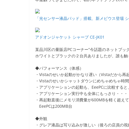
e
er
et
b
「光センサー液晶パッド」搭載、新メビウス登場 シャープ
o
o
アドオンジャケット シャープ CE-JK01
k
某品川区の量販店PCコーナー”今話題のネットブックコ
ホワイトとブラックの２台共ありましたが、誰も触
◆パフォーマンス（体感）
・Vistaのせいか起動がかなり遅い（Vistaだから
・Vistaのせいかシャットダウンにめちゃめちゃ時
・アプリケーションの起動も、EeePCに比較する
・アプリケーション実行中も全体にもっさり・・・
・再起動直後にメモリ消費量が600MBを軽く超え
EeePCは200MB台
◆外観
・グレア液晶は写り込みが激しい（後ろの店員の視