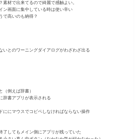
？素材で出来てるので綺麗で感触よい。
イン画面に集中している時は使い辛い
うで高いのも納得？
いとのワーニングダイアログがわざわざ出る
と（例えば辞書）
に辞書アプリが表示される
ドににマウスでコピペしなければならない操作
終了してもメイン側にアプリが残っていた
る小さい真ん中ボタン（なかなか気が付かなかった）