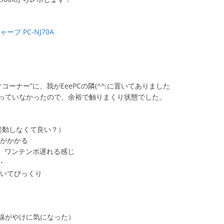
 PC-NJ70A
ーナー”に、我がEeePCの隣(^^;に置いてありました
っていなかったので、余裕で触りまくり状態でした。
再起動しなくて良い？）
間がかかる
と、ワンテンポ遅れる感じ
・
ていてびっくり
線がやけに気になった）