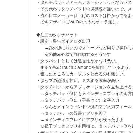
・タッチパットとアームレストがフラットなガラス
・その代わりタッチパットの境界線が無いので、メ
・流石日本メーカー仕上げのコストは掛かってるよ
でもデザインにVAIOのようなオーラ無し。
◆注目のタッチパット
・設定→警告ダイアログ出現
→赤外線に弱いのでストーブなど周りで操作しな
その他赤外線で誤作動するそうです
・タッパットとしては追従性がかなり悪い。
まるで私のTouchDiamondを操作しているよう。
・狙ったところにカーソルをとめるのも難しい。
・タップの認識が甘い。ミスする確率が高い
・タッチパットからアプリケーションを立ち上げる
→タッチパット側にもメインディスプレイの両方
→タッチパット側に（手書きで）文字入力
→なんとメインウィンドウ側の文字入力フィール
→タッチパットの辞書アプリを終了
→メインディスプレイにアプリが残ったまま
※電子ブックアプリも同様に、タッチパット側を
・ディスプレイとマウスモードの切り替えは下にあ