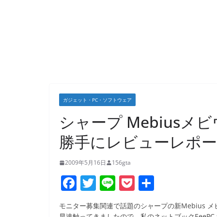
ガジェット・PC・ソフトウェア
シャープ Mebius
勝手にレビューレポ
2009年5月16日
156gta
F
T
Li
P
共
a
w
n
o
有
モニター募集関連で話題のシャープの新Mebius
c
itt
e
ck
早速触ってきましたので、私のネットブックEeePC 