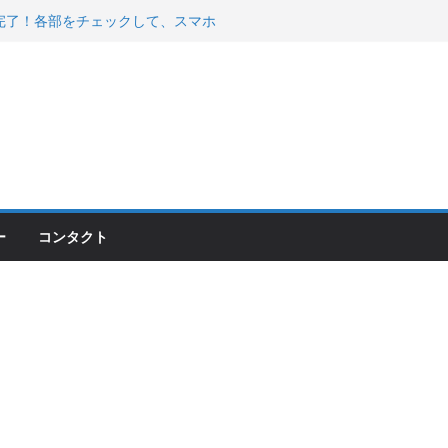
200が納車完了！各部をチェックして、スマホ
ーティング行って来た
 KGR HARMONY 南部鉄器エ
える！
00のフロントISSサスの動きが判ったらコーナ
ー
コンタクト