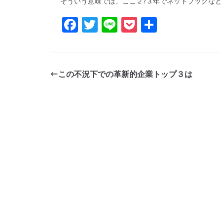
そういう意味では、ここ２?３年でネットブックな
F
T
Li
P
共
a
w
n
o
有
c
itt
e
ck
e
er
et
この不況下での革新的企業トップ３は
b
o
o
k