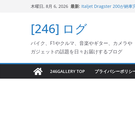
コ
最新:
Italjet Dragster 
木曜日, 8月 6, 2026
ン
ホルダー付けて、ガラスコ
Jeff Beck 逝去
テ
[246] ログ
Ken Block 逝去
ン
岩手県奥州市へのふるさと納税で
フェクターが返礼品でもら
ツ
Italjet Dragster 2
バイク、F1やクルマ、音楽やギター、カメラや
へ
リングが楽しくなった
ガジェットの話題を日々お届けするブログ
ス
キ
ッ
246GALLERY TOP
プライバシーポリシ
プ