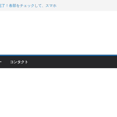
200が納車完了！各部をチェックして、スマホ
ーティング行って来た
 KGR HARMONY 南部鉄器エ
える！
00のフロントISSサスの動きが判ったらコーナ
ー
コンタクト