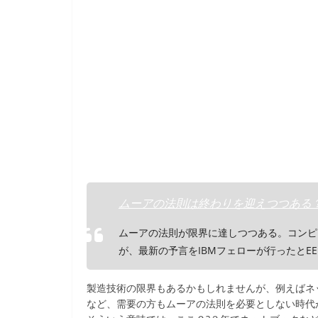
b
o
o
k
ムーアの法則は終わりを迎えつつある？–IBM
ムーアの法則が限界に達しつつある。コンピ
が、最新の予言をIBMフェローが行ったとEE 
製造技術の限界もあるかもしれませんが、例えばネ
など、需要の方もムーアの法則を必要としない時代