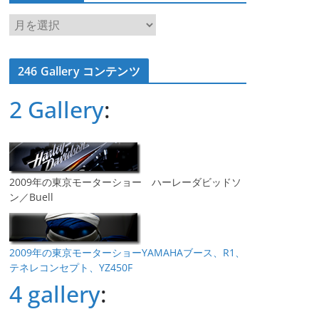
ア
ー
カ
246 Gallery コンテンツ
イ
ブ
2 Gallery
:
2009年の東京モーターショー ハーレーダビッドソ
ン／Buell
2009年の東京モーターショーYAMAHAブース、R1、
テネレコンセプト、YZ450F
4 gallery
: