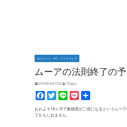
ガジェット・PC・ソフトウェア
ムーアの法則終了の予
2009年4月10日
156gta
F
T
Li
P
共
a
w
n
o
有
おおよそ18ヶ月で集積度が二倍になるというムー
c
itt
e
ck
了かもしれません。
e
er
et