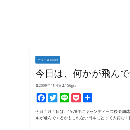
ニュースや話題
今日は、何かが飛んで
2009年4月4日
156gta
F
T
Li
P
共
a
w
n
o
有
今日４月４日は、1978年にキャンディーズ後楽園
c
itt
e
ck
ルが飛んでくるかもしれない日本にとって大変な１
e
er
et