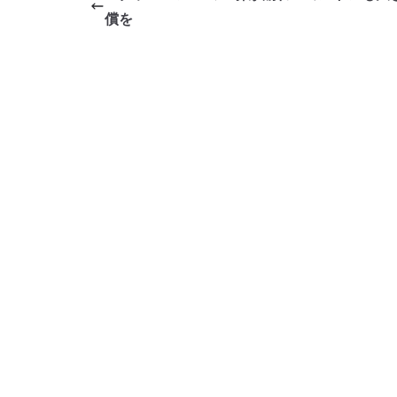
b
償を
o
o
k