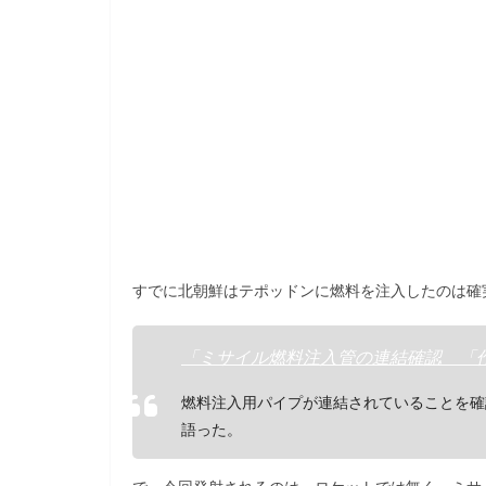
b
o
o
k
すでに北朝鮮はテポッドンに燃料を注入したのは確
「ミサイル燃料注入管の連結確認 「
燃料注入用パイプが連結されていることを確
語った。