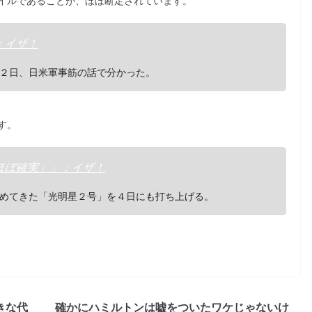
イルであることが、ほぼ断定されています。
：イザ！
２日、日米軍事筋の話で分かった。
す。
ほぼ確実」」：イザ！
めてきた「光明星２号」を４日にも打ち上げる。
きな代
確かにハミルトンは嘘をついたワケじゃないけ