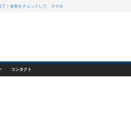
200が納車完了！各部をチェックして、スマホ
ーティング行って来た
 KGR HARMONY 南部鉄器エ
える！
00のフロントISSサスの動きが判ったらコーナ
ー
コンタクト