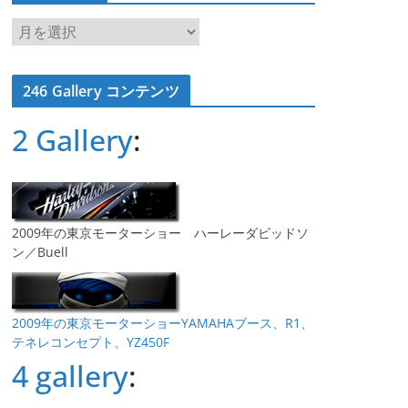
ア
ー
カ
246 Gallery コンテンツ
イ
ブ
2 Gallery
:
2009年の東京モーターショー ハーレーダビッドソ
ン／Buell
2009年の東京モーターショーYAMAHAブース、R1、
テネレコンセプト、YZ450F
4 gallery
: