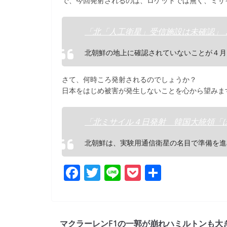
で、今回発射されるのは、ロケットでは無く、ミサ
「北「人工衛星」受信施設は未確認」
北朝鮮の地上に確認されていないことが４月
さて、何時ころ発射されるのでしょうか？
日本をはじめ被害が発生しないことを心から望みま
「北ミサイル４日発射 韓国大統領「
北朝鮮は、実験用通信衛星の名目で準備を進
F
T
Li
P
共
a
w
n
o
有
c
itt
e
ck
e
er
et
マクラーレンF1の一郭が崩れハミルトンも大