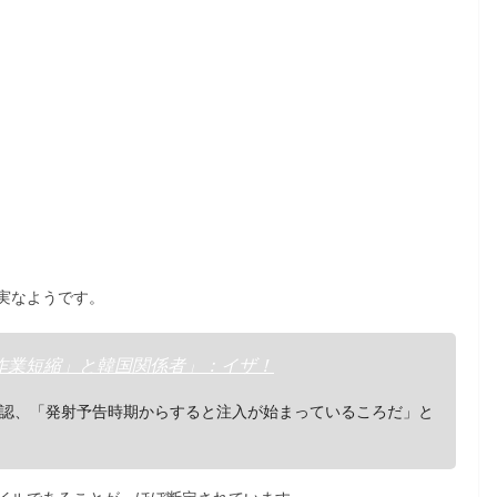
実なようです。
作業短縮」と韓国関係者」：イザ！
認、「発射予告時期からすると注入が始まっているころだ」と