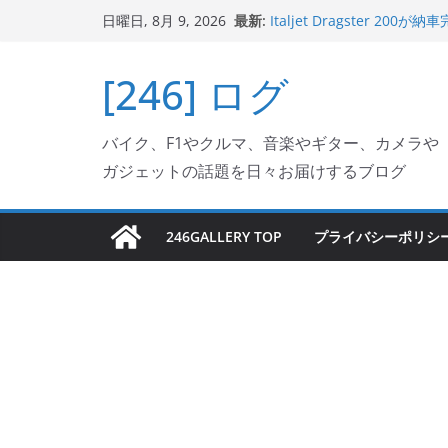
コ
最新:
Italjet Dragster 
日曜日, 8月 9, 2026
ン
ホルダー付けて、ガラスコ
Jeff Beck 逝去
テ
[246] ログ
Ken Block 逝去
ン
岩手県奥州市へのふるさと納税で
フェクターが返礼品でもら
ツ
Italjet Dragster 2
バイク、F1やクルマ、音楽やギター、カメラや
へ
リングが楽しくなった
ガジェットの話題を日々お届けするブログ
ス
キ
ッ
246GALLERY TOP
プライバシーポリシ
プ