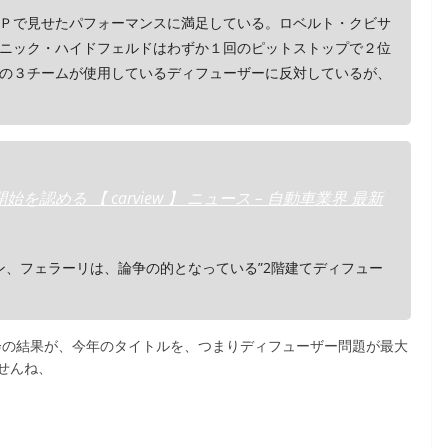
Ｐで見せたパフォーマンスに満足している。ロベルト・クビサ
ニック・ハイドフェルドはわずか１回のピットストップで２位
の３チームが使用しているディフューザーに反対しているが、
める 【 carview 】 ニュース – 自動車業界 最新
ン、フェラーリは、論争の的となっている”2階建てディフュー
聴会の結果が、今年のタイトルを、つまりディフューザー問題が最大
せんね、