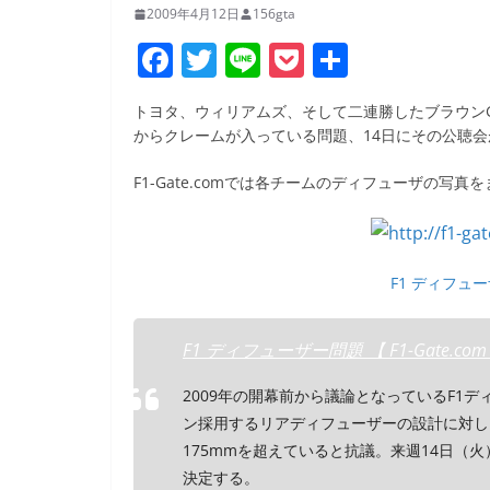
2009年4月12日
156gta
F
T
Li
P
共
a
w
n
o
有
トヨタ、ウィリアムズ、そして二連勝したブラウン
c
itt
e
ck
からクレームが入っている問題、14日にその公聴
e
er
et
F1-Gate.comでは各チームのディフューザの写
b
o
o
F1 ディフューザ
k
F1 ディフューザー問題 【 F1-Gate.com
2009年の開幕前から議論となっているF1
ン採用するリアディフューザーの設計に対し
175mmを超えていると抗議。来週14日（
決定する。