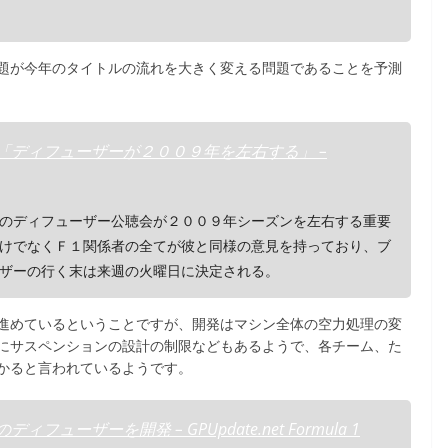
題が今年のタイトルの流れを大きく変える問題であることを予測
ネン 「ディフューザーが２００９年を左右する」 –
のディフューザー公聴会が２００９年シーズンを左右する重要
けでなくＦ１関係者の全てが彼と同様の意見を持っており、ブ
ザーの行く末は来週の火曜日に決定される。
進めているということですが、開発はマシン全体の空力処理の変
にサスペンションの設計の制限などもあるようで、各チーム、た
かると言われているようです。
ィフューザーを開発 – GPUpdate.net Formula 1