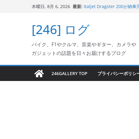
コ
最新:
Italjet Dragster 
木曜日, 8月 6, 2026
ン
ホルダー付けて、ガラスコ
Jeff Beck 逝去
テ
[246] ログ
Ken Block 逝去
ン
岩手県奥州市へのふるさと納税で
フェクターが返礼品でもら
ツ
Italjet Dragster 2
バイク、F1やクルマ、音楽やギター、カメラや
へ
リングが楽しくなった
ガジェットの話題を日々お届けするブログ
ス
キ
ッ
246GALLERY TOP
プライバシーポリシ
プ