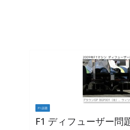
F1:話題
F1 ディフューザー問