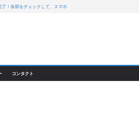
200が納車完了！各部をチェックして、スマホ
ーティング行って来た
 KGR HARMONY 南部鉄器エ
える！
00のフロントISSサスの動きが判ったらコーナ
ー
コンタクト