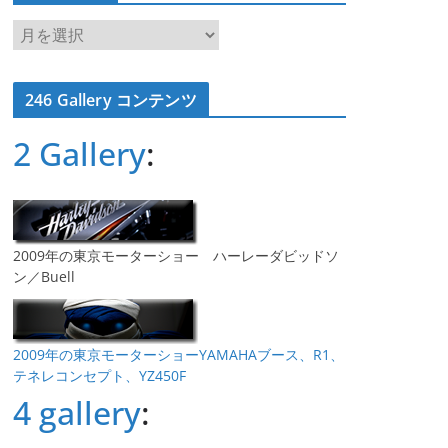
ア
ー
カ
246 Gallery コンテンツ
イ
ブ
2 Gallery
:
2009年の東京モーターショー ハーレーダビッドソ
ン／Buell
2009年の東京モーターショーYAMAHAブース、R1、
テネレコンセプト、YZ450F
4 gallery
: