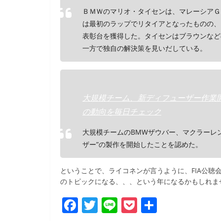
ＢＭＷのマリオ・タイセンは、マレーシアＧ
は最初のラップでリタイアとなったものの、
表彰台を獲得した。タイセンはブラウンなど
一方で独自の解決策を見いだしている。
大規模チーム、新ディフューザー作業開始を認
の動向を毎日チェック
大規模チームのBMWザウバー、マクラーレ
ザー”の製作を開始したことを認めた。
ということで、ライコネンが言うように、FIA公
のトピックになる、、、という年になるかもしれま
F
T
Li
P
共
a
w
n
o
有