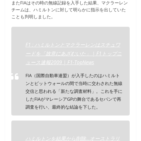
またFIAはその時の無線記録を入手した結果、マクラーレン
チームは、ハミルトンに対して明らかに指示を出していた
ことも判明しました。
F1 : ハミルトンとマクラーレンはスチュワ
ードを「故意にあざむいた」 | F1トップニ
ュース速報2009 | F1-TopNews
FIA（国際自動車連盟）が入手したのはハミルト
ンとピットウォールの間で当時に交わされた無線
交信と思われる「新たな調査材料」。これを手に
したFIAがマレーシアGPの舞台であるセパンで再
調査を行い、最終的な結論を下した。
ハミルトンを結果から削除…オーストラリ