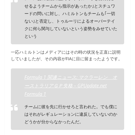
せるようチームから指示があったか｣とスチュワ
ードの問いに対し、ハミルトンもチームも｢一切
ない｣と否定し、トゥルーリによるオーバーテイ
クに何ら関与していないという姿勢をみせていた
という
一応ハミルトンはメディアにはその時の状況を正直に説明
していましたが、その内容がFIAに目に留まったようです。
Formula 1 関連ニュース: マクラーレン オ
ーストラリアＧＰ失格 – GPUpdate.net
Formula 1
チームに彼を先に行かせろと言われた。でも僕に
はそれがレギュレーションに違反していないのか
どうかが分からなかったんだ。