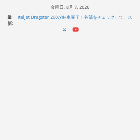
コ
金曜日, 8月 7, 2026
ン
Italjet Dragster 200のフロントISSサスの動きが判ったら
最
コーナリングが楽しくなった
テ
新:
Italjet Dragster 200が納車完了！各部をチェックして、ス
ン
マホホルダー付けて、ガラスコーティング行って来た
Jeff Beck 逝去
ツ
Ken Block 逝去
へ
岩手県奥州市へのふるさと納税で KGR HARMONY 南部鉄
ス
器エフェクターが返礼品でもらえる！
キ
ッ
プ