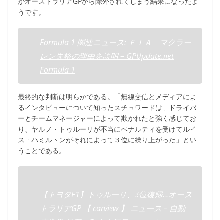
がオーストラリアGPから除外されてしまう結果になったよ
うです。
Formula 1 関連ニュース: ＦＩＡ マクラー
レン失格の理由を説明 – GPUpdate.net
Formula 1
最終的な判断は明らかである。「無線交信とメディアによ
るインタビューについて知ったスチュワードは、ドライバ
ーとチームマネージャーによって欺かれたと強く感じてお
り、ヤルノ・トゥルーリが不当にペナルティを受けてルイ
ス・ハミルトンがそれによって３位に繰り上がった」とい
うことである。
【トヨタF1】トゥルーリ、3位復帰…オース
トラリアGP 【 carview 】 ニュース – 自動