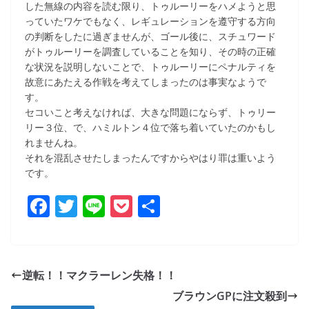
した無線の内容を読む限り、トゥルーリーをハメようと思
っていたワケでもなく、レギュレーションを遵守する方向
の判断をしたに過ぎませんが、ゴール後に、スチュワード
がトゥルーリーを調査していることを知り、その時の正確
な状況を説明しないことで、トゥルーリーにペナルティを
故意にあたえる作戦を考えてしまったのは事実なようで
す。
セコいこと考えなければ、大きな問題にならず、トゥリー
リー３位、で、ハミルトン４位で落ち着いていたのかもし
れませんね。
それを混乱させたしまったんですからやはり罪は重いよう
です。
F
T
Li
P
共
a
w
n
o
有
c
itt
e
ck
e
er
et
逆転！！マクラーレン失格！！
b
ブラウンGPに注文殺到