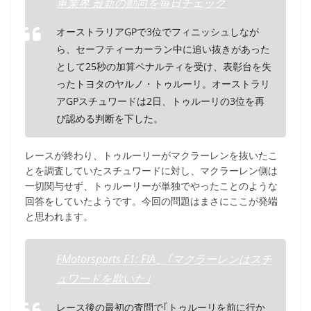
車業界 最新の動向を毎日チェック
オーストラリアGPで3位でフィニッシュしなが
ら、セーフティーカーラン中に追い抜きがあった
として25秒の加算ペナルティを受け、表彰台を失
ったトヨタのヤルノ・トゥルーリ。オーストラリ
アGPスチュワードは2日、トゥルーリの3位を再
び認める判断を下した。
レースが終わり、トゥルーリーがマクラーレンを抜いたこ
とを調査していたスチュワードに対し、マクラーレン側は
一切関与せず、トゥルーリーが単独でやったことのような
回答をしていたようです。今回の問題はまさにここが発端
と思われます。
FMotorsports F1: FIA、｢マクラーレンはスチ
ュワードを欺いた｣
レース後の最初の査問で｢トゥルーリを前に行か