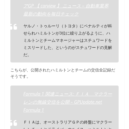
アGP 【 carview 】 ニュース – 自動車業界
最新の動向を毎日チェック
ヤルノ・トゥルーリ（トヨタ）にペナルティが科
せられハミルトンが3位に繰り上がるように、ハ
ミルトンとチームマネージャーはスチュワードを
ミスリードした、というのがスチュワードの見解
だ。
こちらが、公開されたハミルトンとチームの交信全記録だ
そうです。
Formula 1 関連ニュース: ＦＩＡ マクラー
レンの無線交信を公開 – GPUpdate.net
Formula 1
ＦＩＡは、オーストラリアＧＰの終盤にマクラー