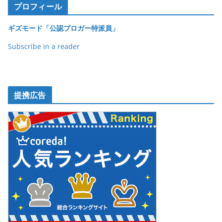
o
プロフィール
o
ギズモード「公認ブロガー特派員」
k
Subscribe in a reader
提携広告