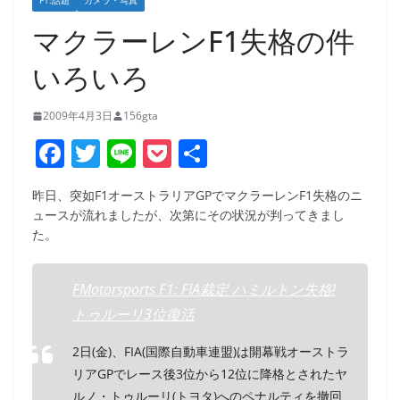
F1:話題
カメラ・写真
マクラーレンF1失格の件
いろいろ
2009年4月3日
156gta
F
T
Li
P
共
a
w
n
o
有
昨日、突如F1オーストラリアGPでマクラーレンF1失格のニ
c
itt
e
ck
ュースが流れましたが、次第にその状況が判ってきまし
e
er
et
た。
b
o
FMotorsports F1: FIA裁定 ハミルトン失格!
トゥルーリ3位復活
o
k
2日(金)、FIA(国際自動車連盟)は開幕戦オーストラ
リアGPでレース後3位から12位に降格とされたヤ
ルノ・トゥルーリ(トヨタ)へのペナルティを撤回