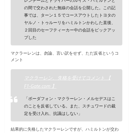
レンチームとドライバーのルイス・ハミルトンと
の間で交わされた無線の会話を公開した。この記
事では、ターン１５でコースアウトしたトヨタの
ヤルノ・トゥルーリをハミルトンかわした直後、
２回目のセーフティーカー中の会話をピックアッ
プした
マクラーレンは、勿論、言い訳をせず、ただ反省というコ
メント
マクラーレン、失格を受けてコメント 【
F1-Gate.com 】
「ボーダフォン・マクラーレン・メルセデスはこ
のことを反省している。また、スチュワードの裁
定を受け入れ、抗議はしない」
結果的に失格したマクラーレンですが、ハミルトンが交わ