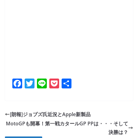
F
T
Li
P
共
a
w
n
o
有
c
itt
e
ck
e
er
et
[朗報]ジョブズ氏近況とApple新製品
b
MotoGPも開幕！第一戦カタールGP PPは・・・そして
o
決勝は？