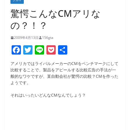
クルマ
驚愕こんなCMアリな
の？！？
2009年4月13日
156gta
F
T
Li
P
共
a
w
n
o
有
アメリカではライバルメーカーのCMをベンチマークにして
c
itt
e
ck
比較することで、製品をアピールする比較広告の手法が一
e
er
et
般的なワケですが、某自動会社が驚愕の比較？CMを作った
ようです。
b
o
それはいったいどんなCMなんでしょう？
o
k