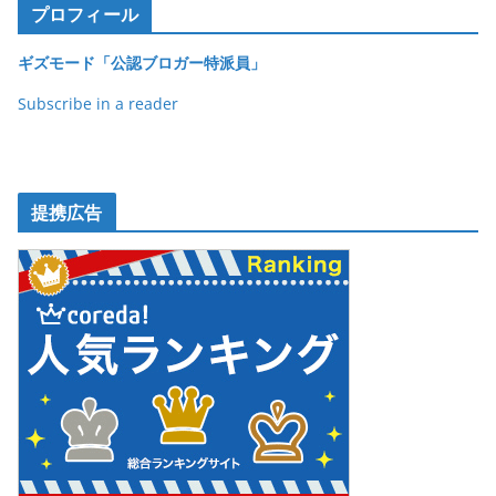
o
プロフィール
k
ギズモード「公認ブロガー特派員」
Subscribe in a reader
提携広告