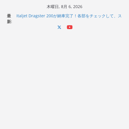
コ
木曜日, 8月 6, 2026
ン
最
Italjet Dragster 200が納車完了！各部をチェックして、ス
テ
新:
マホホルダー付けて、ガラスコーティング行って来た
Jeff Beck 逝去
ン
Ken Block 逝去
ツ
岩手県奥州市へのふるさと納税で KGR HARMONY 南部鉄
へ
器エフェクターが返礼品でもらえる！
Italjet Dragster 200のフロントISSサスの動きが判ったら
ス
コーナリングが楽しくなった
キ
ッ
プ