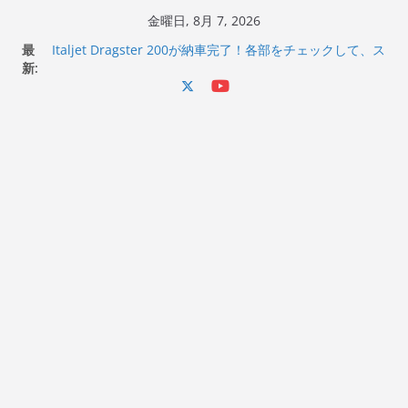
コ
金曜日, 8月 7, 2026
ン
最
Italjet Dragster 200が納車完了！各部をチェックして、ス
テ
新:
マホホルダー付けて、ガラスコーティング行って来た
Jeff Beck 逝去
ン
Ken Block 逝去
ツ
岩手県奥州市へのふるさと納税で KGR HARMONY 南部鉄
へ
器エフェクターが返礼品でもらえる！
Italjet Dragster 200のフロントISSサスの動きが判ったら
ス
コーナリングが楽しくなった
キ
ッ
プ