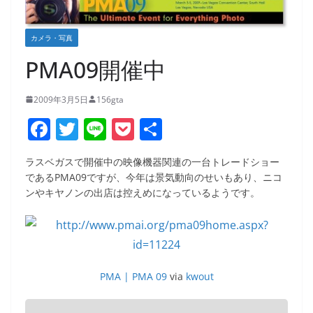
カメラ・写真
PMA09開催中
2009年3月5日
156gta
F
T
Li
P
共
a
w
n
o
有
ラスベガスで開催中の映像機器関連の一台トレードショー
c
itt
e
ck
であるPMA09ですが、今年は景気動向のせいもあり、ニコ
e
er
et
ンやキヤノンの出店は控えめになっているようです。
b
o
o
PMA | PMA 09
via
kwout
k