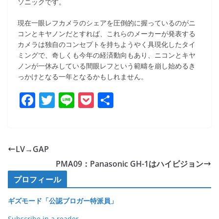
ソニックです。
現在一眼レフカメラのシェアを圧倒的に握っているのがニ
コンとキヤノンだとすれば、これらのメーカーが発表する
カメラは独自のコンセプトを持ちようやく具現化したタイ
ミングで、奇しくも今年の経済動向もあり、ニコンとキヤ
ノンが一休みしている間眼レフという範疇を崩し始めるき
っかけとなる一年となるかもしれません。
F
T
Li
P
共
a
w
n
o
有
c
itt
e
ck
e
er
et
LV→GAP
b
PMA09：Panasonic GH-1はハイビジョン
o
プロフィール
o
ギズモード「公認ブロガー特派員」
k
Subscribe in a reader