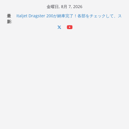
コ
金曜日, 8月 7, 2026
ン
最
Italjet Dragster 200が納車完了！各部をチェックして、ス
テ
新:
マホホルダー付けて、ガラスコーティング行って来た
Jeff Beck 逝去
ン
Ken Block 逝去
ツ
岩手県奥州市へのふるさと納税で KGR HARMONY 南部鉄
へ
器エフェクターが返礼品でもらえる！
Italjet Dragster 200のフロントISSサスの動きが判ったら
ス
コーナリングが楽しくなった
キ
ッ
プ