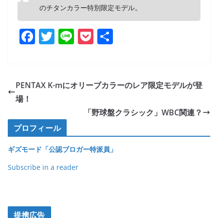
のチタンカラー特別限定モデル。
F
T
Li
P
共
a
w
n
o
有
c
itt
e
ck
e
er
et
PENTAX K-mにオリーブカラーのレア限定モデルが登
b
場！
o
「野球盤クラシック」WBC関連？
o
プロフィール
k
ギズモード「公認ブロガー特派員」
Subscribe in a reader
提携広告