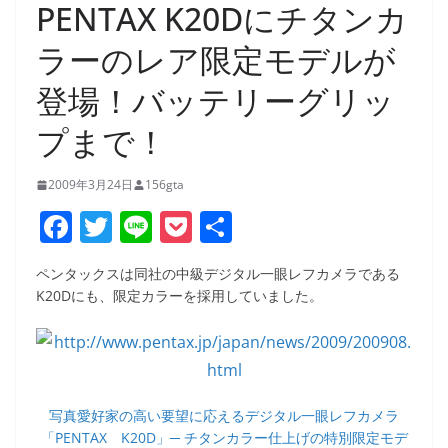
PENTAX K20Dにチタンカ
ラーのレア限定モデルが
登場！バッテリーグリッ
プまで！
2009年3月24日
156gta
F
T
Li
P
共
a
w
n
o
有
ペンタックスは同社の中級デジタル一眼レフカメラである
c
itt
e
ck
K20Dにも、限定カラーを採用していました。
e
er
et
b
o
o
写真愛好家の高い要望に応えるデジタル一眼レフカメラ
「PENTAX K20D」─ チタンカラー仕上げの特別限定モデ