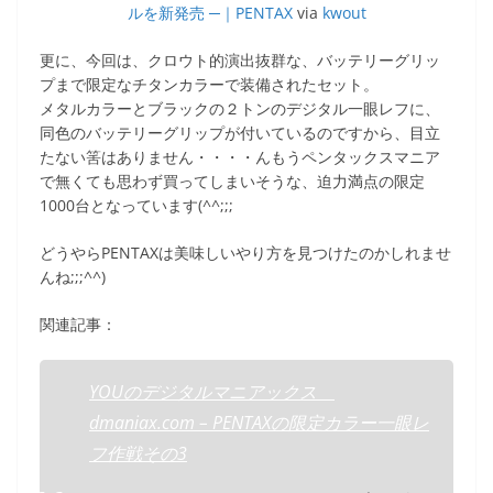
k
ルを新発売 ─｜PENTAX
via
kwout
更に、今回は、クロウト的演出抜群な、バッテリーグリッ
プまで限定なチタンカラーで装備されたセット。
メタルカラーとブラックの２トンのデジタル一眼レフに、
同色のバッテリーグリップが付いているのですから、目立
たない筈はありません・・・・んもうペンタックスマニア
で無くても思わず買ってしまいそうな、迫力満点の限定
1000台となっています(^^;;;
どうやらPENTAXは美味しいやり方を見つけたのかしれませ
んね;;;^^)
関連記事：
YOUのデジタルマニアックス
dmaniax.com – PENTAXの限定カラー一眼レ
フ作戦その3