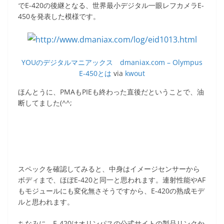
c
itt
e
ck
でE-420の後継となる、世界最小デジタル一眼レフカメラE-
e
er
et
450を発表した模様です。
b
o
o
YOUのデジタルマニアックス dmaniax.com – Olympus
E-450とは
via
kwout
k
ほんとうに、PMAもPIEも終わった直後だということで、油
断してました(^^;
スペックを確認してみると、中身はイメージセンサーから
ボディまで、ほぼE-420と同一と思われます。連射性能やAF
もモジュールにも変化無さそうですから、E-420の熟成モデ
ルと思われます。
ちなみに、E-420はオリンパスの公式サイトの製品リンクか