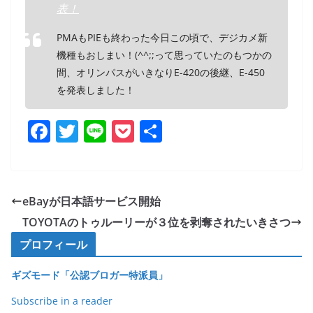
表！
PMAもPIEも終わった今日この頃で、デジカメ新
機種もおしまい！(^^;;って思っていたのもつかの
間、オリンパスがいきなりE-420の後継、E-450
を発表しました！
F
T
Li
P
共
a
w
n
o
有
c
itt
e
ck
e
er
et
eBayが日本語サービス開始
b
TOYOTAのトゥルーリーが３位を剥奪されたいきさつ
o
プロフィール
o
ギズモード「公認ブロガー特派員」
k
Subscribe in a reader