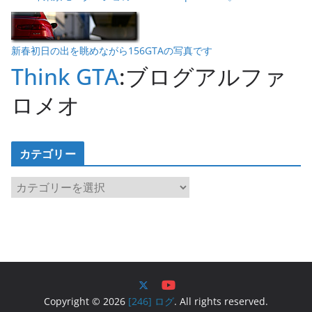
新春初日の出を眺めながら156GTAの写真です
Think GTA
:ブログアルファ
ロメオ
カテゴリー
カ
テ
ゴ
リ
ー
Copyright © 2026
[246] ログ
. All rights reserved.