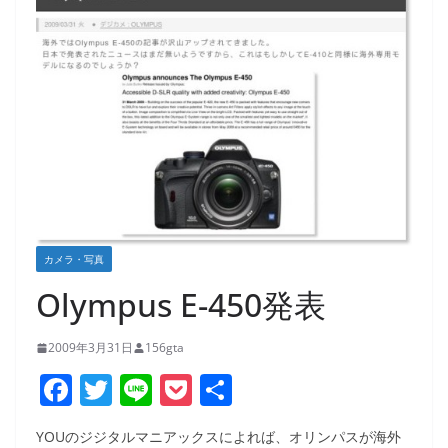
カメラ・写真
Olympus E-450発表
2009年3月31日
156gta
F
T
Li
P
共
a
w
n
o
有
YOUのジジタルマニアックスによれば、オリンパスが海外