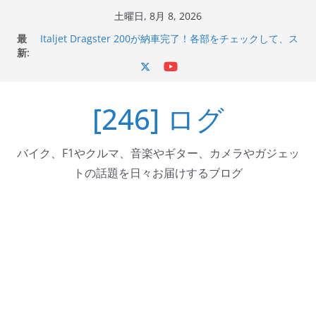
コ
土曜日, 8月 8, 2026
ン
最
Italjet Dragster 200が納車完了！各部をチェックして、ス
テ
新:
マホホルダー付けて、ガラスコーティング行って来た
Jeff Beck 逝去
ン
Ken Block 逝去
ツ
岩手県奥州市へのふるさと納税で KGR HARMONY 南部鉄
[246] ログ
へ
器エフェクターが返礼品でもらえる！
Italjet Dragster 200のフロントISSサスの動きが判ったら
ス
コーナリングが楽しくなった
キ
バイク、F1やクルマ、音楽やギター、カメラやガジェッ
ッ
トの話題を日々お届けするブログ
プ