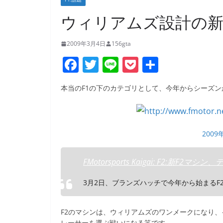
ウィリアムズ設計の新
2009年3月4日
156gta
F
T
Li
P
共
a
w
n
o
有
本当のF1の下のカテゴリとして、今年からシーズン
c
itt
e
ck
e
er
et
b
2009
o
o
FMotorsports Kaigai: F2:新F2マシ
k
3月2日、ブランズハッチで今年から始まるF
F2のマシンは、ウィリアムズのワンメークになり、
レーサーを選ぶ戦いになる筈です。