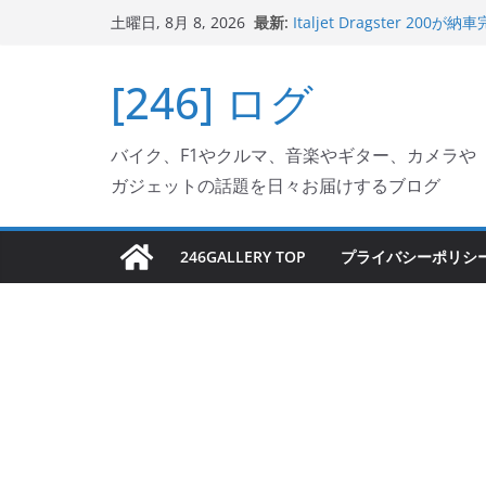
コ
最新:
Italjet Dragster 
土曜日, 8月 8, 2026
ン
ホルダー付けて、ガラスコ
Jeff Beck 逝去
テ
[246] ログ
Ken Block 逝去
ン
岩手県奥州市へのふるさと納税で
フェクターが返礼品でもら
ツ
Italjet Dragster 2
バイク、F1やクルマ、音楽やギター、カメラや
へ
リングが楽しくなった
ガジェットの話題を日々お届けするブログ
ス
キ
ッ
246GALLERY TOP
プライバシーポリシ
プ