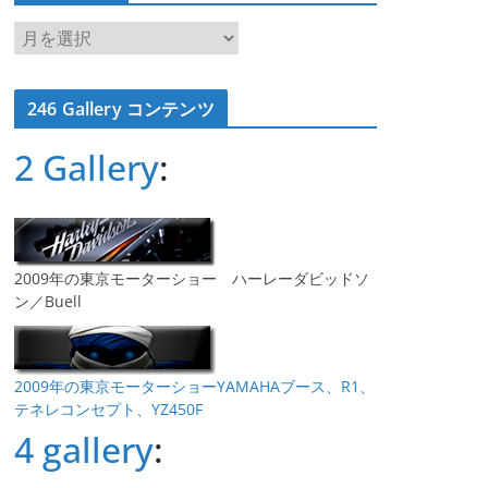
ア
ー
カ
246 Gallery コンテンツ
イ
ブ
2 Gallery
:
2009年の東京モーターショー ハーレーダビッドソ
ン／Buell
2009年の東京モーターショーYAMAHAブース、R1、
テネレコンセプト、YZ450F
4 gallery
: