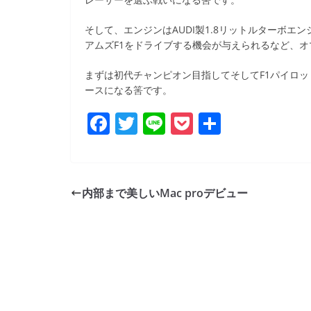
そして、エンジンはAUDI製1.8リットルターボ
アムズF1をドライブする機会が与えられるなど、
まずは初代チャンピオン目指してそしてF1パイロ
ースになる筈です。
F
T
Li
P
共
a
w
n
o
有
c
itt
e
ck
e
er
et
内部まで美しいMac proデビュー
b
o
o
k