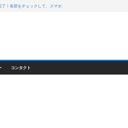
200が納車完了！各部をチェックして、スマホ
ーティング行って来た
 KGR HARMONY 南部鉄器エ
える！
00のフロントISSサスの動きが判ったらコーナ
ー
コンタクト