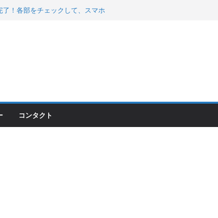
200が納車完了！各部をチェックして、スマホ
ーティング行って来た
 KGR HARMONY 南部鉄器エ
える！
00のフロントISSサスの動きが判ったらコーナ
ー
コンタクト