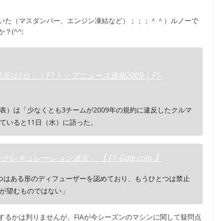
いた（マスダンパー、エンジン凍結など）；；；＾＾）ルノーで
(^^;
は3台」 | F1トップニュース速報2009 | F1-
表）は「少なくとも3チームが2009年の規約に違反したクルマ
ていると11日（水）に語った。
ギュレーション違反」 【 F1-Gate.com 】
つはある形のディフューザーを認めており、もうひとつは禁止
が望むものではない」
するかは判りませんが、FIAが今シーズンのマシンに関して疑問点