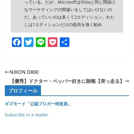
っている。だが、MicrosoftはVistaと同じ間抜け
なマーケティングの間違いをしてはいけないの
だ。あっていいのは多くて2エディション。わた
しは1エディションだけの提供を強く勧め
F
T
Li
P
共
a
w
n
o
有
c
itt
e
ck
e
er
et
NIKON D800
b
【優秀】ドクター・ペッパー好きに朗報【突っ走る】
o
プロフィール
o
ギズモード「公認ブロガー特派員」
k
Subscribe in a reader