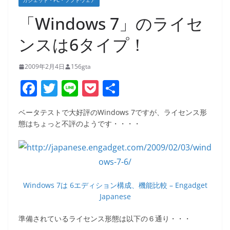
ガジェット・PC・ソフトウェア
「Windows 7」のライセ
ンスは6タイプ！
2009年2月4日
156gta
F
T
Li
P
共
a
w
n
o
有
ベータテストで大好評のWindows 7ですが、ライセンス形
c
itt
e
ck
態はちょっと不評のようです・・・・
e
er
et
b
o
o
Windows 7は 6エディション構成、機能比較 – Engadget
Japanese
k
準備されているライセンス形態は以下の６通り・・・