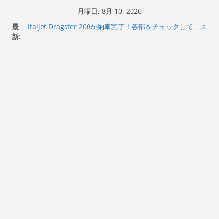
コ
月曜日, 8月 10, 2026
ン
最
Italjet Dragster 200が納車完了！各部をチェックして、ス
テ
新:
マホホルダー付けて、ガラスコーティング行って来た
Jeff Beck 逝去
ン
Ken Block 逝去
ツ
岩手県奥州市へのふるさと納税で KGR HARMONY 南部鉄
へ
器エフェクターが返礼品でもらえる！
Italjet Dragster 200のフロントISSサスの動きが判ったら
ス
コーナリングが楽しくなった
キ
ッ
プ