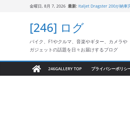
コ
最新:
Italjet Dragster 
金曜日, 8月 7, 2026
ン
ホルダー付けて、ガラスコ
Jeff Beck 逝去
テ
[246] ログ
Ken Block 逝去
ン
岩手県奥州市へのふるさと納税で
フェクターが返礼品でもら
ツ
Italjet Dragster 2
バイク、F1やクルマ、音楽やギター、カメラや
へ
リングが楽しくなった
ガジェットの話題を日々お届けするブログ
ス
キ
ッ
246GALLERY TOP
プライバシーポリシ
プ