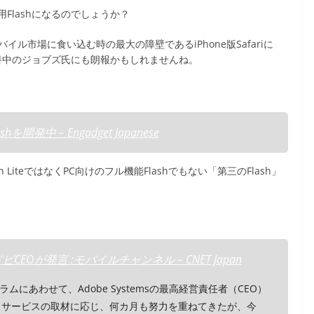
専用Flashになるのでしょうか？
バイル市場に食い込む時の最大の障壁であるiPhone版Safariに
療養中のジョブズ氏にも朗報かもしれませんね。
発中 – Engadget Japanese
 LiteではなくPC向けのフル機能Flashでもない「第三のFlash」
ビCEOが発言 :モバイルチャンネル – CNET Japan
にあわせて、Adobe Systemsの最高経営責任者（CEO）
ergニュースサービスの取材に応じ、何カ月も努力を重ねてきたが、今