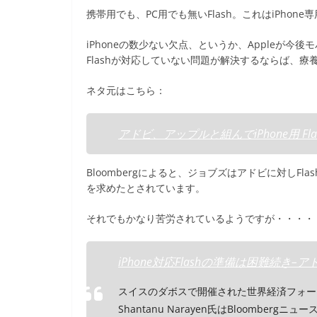
e
er
et
携帯用でも、PC用でも無いFlash。これはiPhone
b
iPhoneの数少ない欠点、というか、Appleが今後モ
o
Flashが対応していない問題が解決するならば、
o
ネタ元はこちら：
k
アドビ、アップルと組んでiPhone用 Flashを開
Bloombergによると、ジョブズはアドビに対しFlash
を求めたとされています。
それでもかなり苦労されているようですが・・・・
iPhone対応Flashの準備は困難続き–アド
スイスのダボスで開催された世界経済フォーラム
Shantanu Narayen氏はBloomb