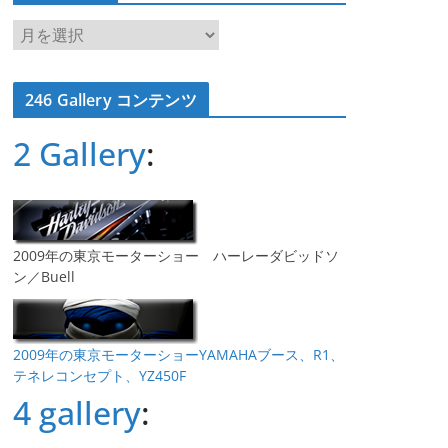
ア
ー
カ
246 Gallery コンテンツ
イ
ブ
2 Gallery
:
2009年の東京モーターショー ハーレーダビッドソ
ン／Buell
2009年の東京モーターショーYAMAHAブース、R1、
テネレコンセプト、YZ450F
4 gallery
: