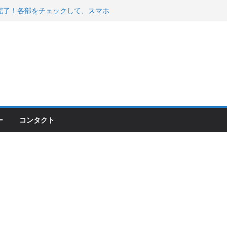
200が納車完了！各部をチェックして、スマホ
ーティング行って来た
 KGR HARMONY 南部鉄器エ
える！
00のフロントISSサスの動きが判ったらコーナ
ー
コンタクト