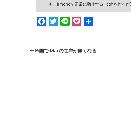
も、iPhoneで正常に動作するFlashを
F
T
Li
P
共
a
w
n
o
有
c
itt
e
ck
e
er
et
米国でiMacの在庫が無くなる
b
o
o
k