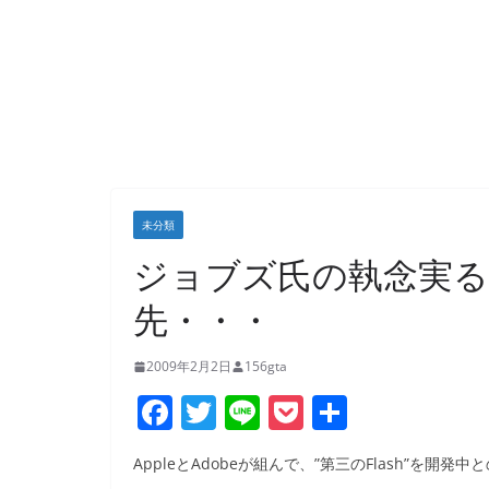
未分類
ジョブズ氏の執念実る？i
先・・・
2009年2月2日
156gta
F
T
Li
P
共
a
w
n
o
有
AppleとAdobeが組んで、”第三のFlash”を開発
c
itt
e
ck