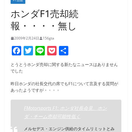
F1:話題
ホンダF1売却続
報・・・・無し
2009年2月24日
156gta
F
T
Li
P
共
a
w
n
o
有
とうとうホンダ売却に関する新たなニュースはありません
c
itt
e
ck
でした
e
er
et
昨日ホンダの社長交代の席でもF1について言及する質問が
b
あったようですが・・・・
o
o
FMotorsports F1: ホンダ社長会見、ホン
k
ダ・チーム売却可能性低く
メルセデス・エンジン供給のタイムリミットとみ