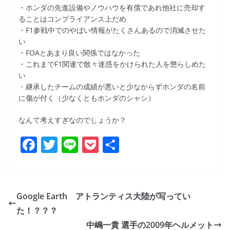
・ホンダの先進設備やノウハウを有償であれ他社に売却す
ることはコンプライアンス上だめ
・F1参戦中でのやばい情報がたくさんあるので消滅させた
い
・FOAとあまり良い関係ではなかった
・これまでF1関連で散々迷惑をかけられた人を懲らしめた
い
・継承したチームの成績が悪いと少なからずホンダの名前
に傷が付く（少なくともホンダのシャシ）
なんて考えすぎなのでしょうか？
F
T
Li
P
共
a
w
n
o
有
c
itt
e
ck
e
er
et
Google Earth アトランティス大陸が写ってい
b
た！？？？
o
中嶋一貴 選手の2009年ヘルメット