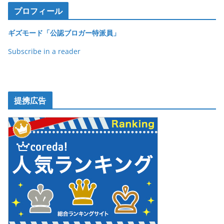
o
プロフィール
k
ギズモード「公認ブロガー特派員」
Subscribe in a reader
提携広告