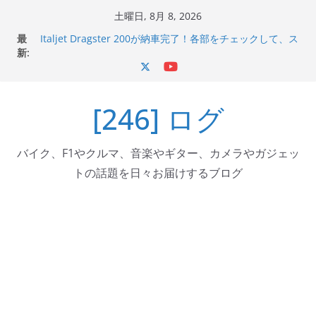
コ
土曜日, 8月 8, 2026
ン
最
Italjet Dragster 200が納車完了！各部をチェックして、ス
テ
新:
マホホルダー付けて、ガラスコーティング行って来た
Jeff Beck 逝去
ン
Ken Block 逝去
ツ
岩手県奥州市へのふるさと納税で KGR HARMONY 南部鉄
[246] ログ
へ
器エフェクターが返礼品でもらえる！
Italjet Dragster 200のフロントISSサスの動きが判ったら
ス
コーナリングが楽しくなった
キ
バイク、F1やクルマ、音楽やギター、カメラやガジェッ
ッ
トの話題を日々お届けするブログ
プ