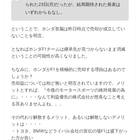
られた23日(月)だったが、結局期待された発表は
いずれからもなし。
ということで、ホンダ首脳は昨日時点で売却が成立してい
ないことを明言。
となればホンダF1チームは継承先が見つからないまま消滅
ということの可能性が高くなりました。
ちなみに、ホンダがF1を積極的に売却する理由はあるので
しょうか？
売却益については殆ど無いと明言されていますので、メリ
ットとすれば、『今後のモータースポーツの維持発展の為
に』・・・・なんて利益優先の株式会社が悠長なこと考え
る筈ありませんよね。。。
その代わり解散するメリット、あるいは解散しないデメリ
ットは・・・・
・トヨタ、BMWなどライバル会社の宣伝の場F1は盛下がっ
た方が良い