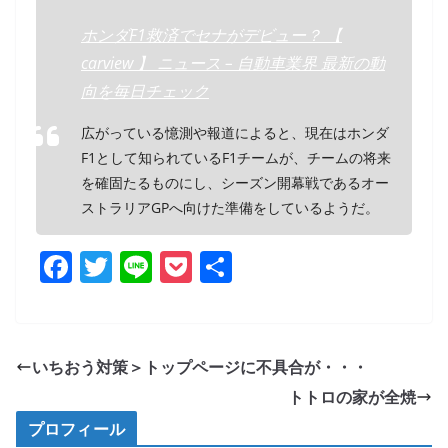
ホンダF1救済でセナがデビュー？ 【
carview 】 ニュース – 自動車業界 最新の動
向を毎日チェック
広がっている憶測や報道によると、現在はホンダ
F1として知られているF1チームが、チームの将来
を確固たるものにし、シーズン開幕戦であるオー
ストラリアGPへ向けた準備をしているようだ。
F
T
Li
P
共
a
w
n
o
有
c
itt
e
ck
e
er
et
いちおう対策＞トップページに不具合が・・・
b
トトロの家が全焼
o
プロフィール