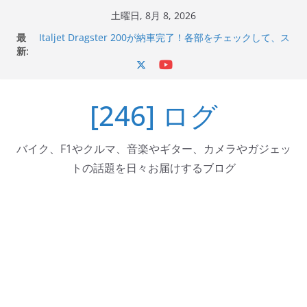
コ
土曜日, 8月 8, 2026
Italjet Dragster 200のフロントISSサスの動きが判ったら
ン
最
コーナリングが楽しくなった
テ
新:
Italjet Dragster 200が納車完了！各部をチェックして、ス
ン
マホホルダー付けて、ガラスコーティング行って来た
Jeff Beck 逝去
ツ
Ken Block 逝去
[246] ログ
へ
岩手県奥州市へのふるさと納税で KGR HARMONY 南部鉄
器エフェクターが返礼品でもらえる！
ス
キ
バイク、F1やクルマ、音楽やギター、カメラやガジェッ
ッ
トの話題を日々お届けするブログ
プ