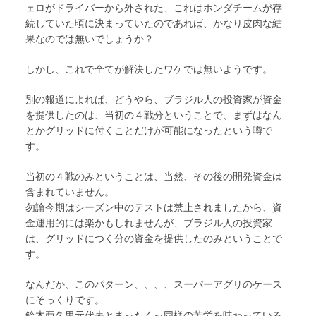
ェロがドライバーから外された、これはホンダチームが存
続していた頃に決まっていたのであれば、かなり皮肉な結
果なのでは無いでしょうか？
しかし、これで全てが解決したワケでは無いようです。
別の報道によれば、どうやら、ブラジル人の投資家が資金
を提供したのは、当初の４戦分ということで、まずはなん
とかグリッドに付くことだけが可能になったという噂で
す。
当初の４戦のみということは、当然、その後の開発資金は
含まれていません。
勿論今期はシーズン中のテストは禁止されましたから、資
金運用的には楽かもしれませんが、ブラジル人の投資家
は、グリッドにつく分の資金を提供したのみということで
す。
なんだか、このパターン、、、、スーパーアグリのケース
にそっくりです。
鈴木亜久里元代表とまったくっ同様の苦労を味わっている