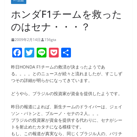
F1:話題
ホンダF1チームを救った
のはセナ・・・？
2009年2月14日
156gta
F
T
Li
P
共
a
w
n
o
有
昨日HONDA F1チームの救済が決まったようであ
c
itt
e
ck
る。。。。とのニュースが続々と流れましたが、すこしず
e
er
et
つその詳細が明らかになってきています。
b
どうやら、ブラジルの投資家が資金を提供したようです。
o
昨日の報道によれば、新生チームのドライバーは、ジェイ
o
ソン・バトンと、ブルーノ・セナの２人。。。
k
ブラジルの投資家が資金を提供する代わりに、セナがシー
トを射止めたカタチになる模様です。
もし、この報道が真実なら、同じくブラジル人の、バリチ