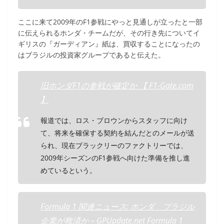
ここに来て2009年のF1参戦にやっと見通しが立ったと一部
に伝えられるホンダ・チームだが、その行き先についてイ
ギリスの『ガーディアン』紙は、買収することになったの
はブラジルの投資家グループであると伝えた。
旧ホンダF1の参戦が確定か 【 F1-Gate.com
】
報道では、ロス・ブロウンからスタッフに向け
て、将来を確保する契約を結んだとのメールが送
られ、現在ブラックリーのファクトリーでは、
2009年シーズンのF1参戦へ向けた準備を推し進
めているという。
Formula 1 関連ニュース: ホンダ ブラジル
企業が救済か – GPUpdate.net Formula 1