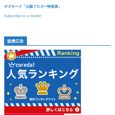
o
ギズモード「公認ブロガー特派員」
k
Subscribe in a reader
提携広告