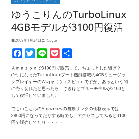
ガジェット・PC・ソフトウェア
ゆうこりんのTurboLinux
4GBモデルが3100円復活
2009年1月24日
156gta
F
T
Li
P
共
a
w
n
o
有
Ａｍａｚｏｎで3100円で販売して、ちょっとした騒ぎ？
c
itt
e
ck
(^^;;になったTurboLinuxブート機能搭載の4GBミュージッ
e
er
et
クプレイヤーのWizpy（ウィズピィ）ですが、あっという間
に売り切れたと思ったら、さきほどブルーモデルが3100と
b
して復活していました。
o
でもｍこちらのAmazonへの自動リンクの価格表示では
o
8800円になってたりする時でも、アクセスしてみると3100
k
円で販売してたり・・・・