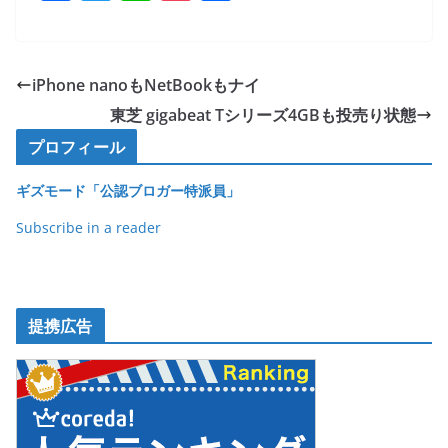
a
w
n
o
有
c
itt
e
ck
e
er
et
iPhone nanoもNetBookもナイ
b
東芝 gigabeat Tシリーズ4GBも投売り状態
o
プロフィール
o
ギズモード「公認ブロガー特派員」
k
Subscribe in a reader
提携広告