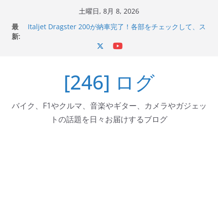
コ
土曜日, 8月 8, 2026
ン
最
Italjet Dragster 200が納車完了！各部をチェックして、ス
テ
新:
マホホルダー付けて、ガラスコーティング行って来た
Jeff Beck 逝去
ン
Ken Block 逝去
ツ
岩手県奥州市へのふるさと納税で KGR HARMONY 南部鉄
[246] ログ
へ
器エフェクターが返礼品でもらえる！
Italjet Dragster 200のフロントISSサスの動きが判ったら
ス
コーナリングが楽しくなった
キ
バイク、F1やクルマ、音楽やギター、カメラやガジェッ
ッ
トの話題を日々お届けするブログ
プ