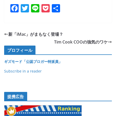
F
T
Li
P
共
a
w
n
o
有
c
itt
e
ck
e
er
et
新「iMac」がまもなく登場？
b
Tim Cook COOの強気のワケ
o
プロフィール
o
ギズモード「公認ブロガー特派員」
k
Subscribe in a reader
提携広告