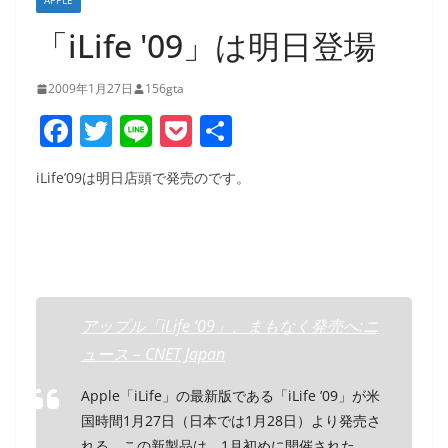
APPLE
「iLife '09」は明日登場
2009年1月27日
156gta
F
T
Li
P
共
a
w
n
o
有
iLife’09は明日店頭で発売のです。
c
itt
e
ck
e
er
et
b
o
o
アップル「iLife ’09」、まもなく発売へ:ニ
k
ュース – CNET Japan
Apple「iLife」の最新版である「iLife ’09」が米
国時間1月27日（日本では1月28日）より発売さ
れる。この新製品は、1月初めに開催された