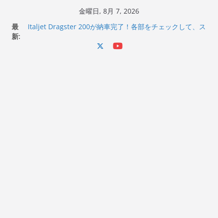
コ
金曜日, 8月 7, 2026
ン
最
Italjet Dragster 200が納車完了！各部をチェックして、ス
テ
新:
マホホルダー付けて、ガラスコーティング行って来た
Jeff Beck 逝去
ン
Ken Block 逝去
ツ
岩手県奥州市へのふるさと納税で KGR HARMONY 南部鉄
へ
器エフェクターが返礼品でもらえる！
Italjet Dragster 200のフロントISSサスの動きが判ったら
ス
コーナリングが楽しくなった
キ
ッ
プ