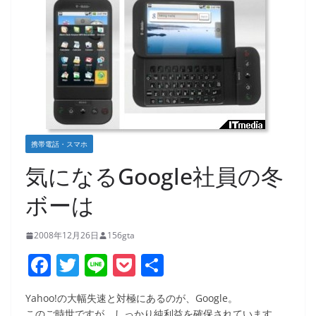
携帯電話・スマホ
気になるGoogle社員の冬
ボーは
2008年12月26日
156gta
F
T
Li
P
共
a
w
n
o
有
Yahoo!の大幅失速と対極にあるのが、Google。
c
itt
e
ck
このご時世ですが、しっかり純利益を確保されています。