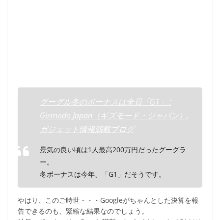
グーグル冬のボーナスは全員「G1」 :
Gizmodo Japan（ギズモード・ジャパン）,
ガジェット情報満載ブログ
景気の良い頃は1人最高200万円だったグーグラ
ー。
冬ボーナスは今年、「G1」だそうです。
やはり、このご時世・・・Googleがちゃんとした決算を報
告できるのも、緊縮な結果なのでしょう。