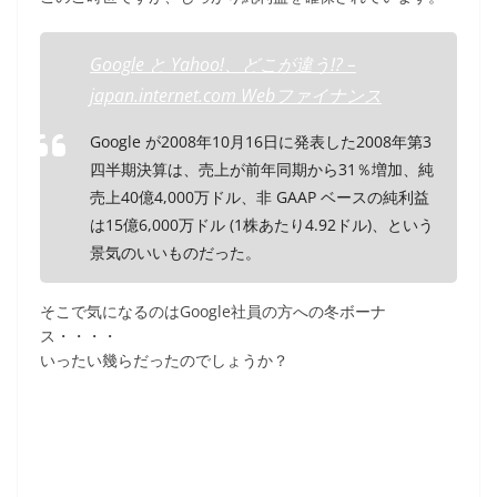
e
er
et
b
Google と Yahoo!、どこが違う!? –
o
japan.internet.com Webファイナンス
o
Google が2008年10月16日に発表した2008年第3
k
四半期決算は、売上が前年同期から31％増加、純
売上40億4,000万ドル、非 GAAP ベースの純利益
は15億6,000万ドル (1株あたり4.92ドル)、という
景気のいいものだった。
そこで気になるのはGoogle社員の方への冬ボーナ
ス・・・・
いったい幾らだったのでしょうか？