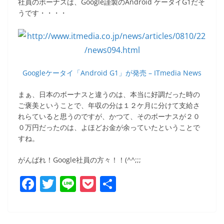
社員のボーナスは、Google謹製のAndroid ケータイG1だそ
うです・・・・
Googleケータイ「Android G1」が発売 – ITmedia News
まぁ、日本のボーナスと違うのは、本当に好調だった時の
ご褒美ということで、年収の分は１２ケ月に分けて支給さ
れらていると思うのですが、かつて、そのボーナスが２０
０万円だったのは、よほどお金が余っていたということで
すね。
がんばれ！Google社員の方々！！(^^;;;
F
T
Li
P
共
a
w
n
o
有
c
itt
e
ck