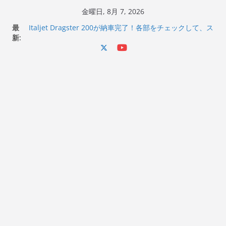
コ
金曜日, 8月 7, 2026
ン
最
Italjet Dragster 200が納車完了！各部をチェックして、ス
テ
新:
マホホルダー付けて、ガラスコーティング行って来た
Jeff Beck 逝去
ン
Ken Block 逝去
ツ
岩手県奥州市へのふるさと納税で KGR HARMONY 南部鉄
へ
器エフェクターが返礼品でもらえる！
Italjet Dragster 200のフロントISSサスの動きが判ったら
ス
コーナリングが楽しくなった
キ
ッ
プ