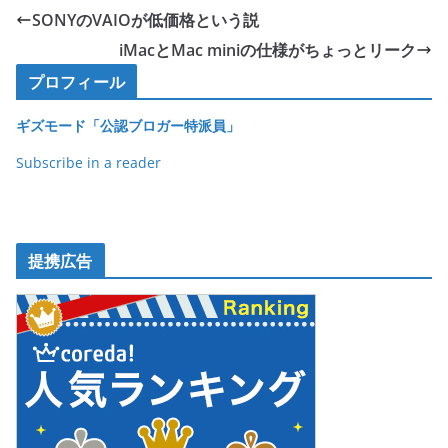
e
er
et
SONYのVAIOが低価格という説
b
iMacとMac miniの仕様がちょっとリーク
o
プロフィール
o
ギズモード「公認ブロガー特派員」
k
Subscribe in a reader
提携広告