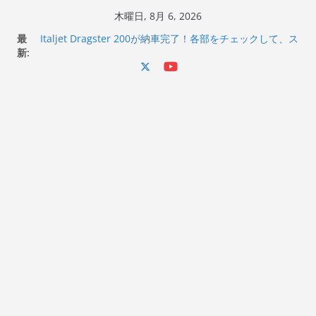
コ
木曜日, 8月 6, 2026
ン
最
Italjet Dragster 200が納車完了！各部をチェックして、ス
テ
新:
マホホルダー付けて、ガラスコーティング行って来た
Jeff Beck 逝去
ン
Ken Block 逝去
ツ
岩手県奥州市へのふるさと納税で KGR HARMONY 南部鉄
へ
器エフェクターが返礼品でもらえる！
Italjet Dragster 200のフロントISSサスの動きが判ったら
ス
コーナリングが楽しくなった
キ
ッ
プ