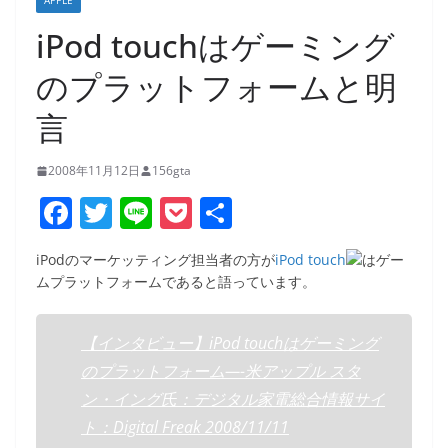
APPLE
iPod touchはゲーミング
のプラットフォームと明
言
2008年11月12日
156gta
F
T
Li
P
共
a
w
n
o
有
iPodのマーケッティング担当者の方が
iPod touch
はゲー
c
itt
e
ck
ムプラットフォームであると語っています。
e
er
et
b
【インタビュー】iPod touchはゲーミング
o
のプラットフォーム—-米アップル スタ
o
ン・イング氏：デジタル家電総合情報サイ
k
ト：Digital Freak 2008/11/11