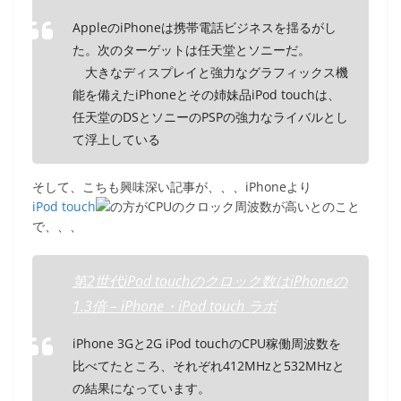
AppleのiPhoneは携帯電話ビジネスを揺るがし
た。次のターゲットは任天堂とソニーだ。
大きなディスプレイと強力なグラフィックス機
能を備えたiPhoneとその姉妹品iPod touchは、
任天堂のDSとソニーのPSPの強力なライバルとし
て浮上している
そして、こちも興味深い記事が、、、iPhoneより
iPod touch
の方がCPUのクロック周波数が高いとのこと
で、、、
第2世代iPod touchのクロック数はiPhoneの
1.3倍 – iPhone・iPod touch ラボ
iPhone 3Gと2G iPod touchのCPU稼働周波数を
比べてたところ、それぞれ412MHzと532MHzと
の結果になっています。