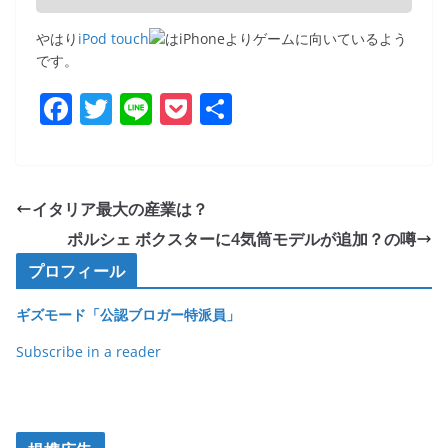
やはり
iPod touch
はiPhoneよりゲームに向いているよう
です。
F
T
Li
P
共
a
w
n
o
有
c
itt
e
ck
e
er
et
イタリア最大の産業は？
b
ポルシェ ボクスターに4気筒モデルが追加？の噂
o
プロフィール
o
ギズモード「公認ブロガー特派員」
k
Subscribe in a reader