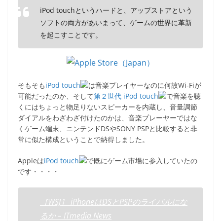
iPod touchというハードと、アップストアという
ソフトの両方があいまって、ゲームの世界に革新
を起こすことです。
そもそも
iPod touch
は音楽プレイヤーなのに何故Wi-Fiが
可能だったのか、そして
第２世代 iPod touch
で音楽を聴
くにはちょっと物足りないスピーカーを内蔵し、音量調節
ダイアルをわざわざ付けたのかは、音楽プレーヤーではな
くゲーム端末、ニンテンドDSやSONY PSPと比較すると非
常に似た構成ということで納得しました。
Appleは
iPod touch
で既にゲーム市場に参入していたの
です・・・・
［WSJ］ iPhoneはDSとPSPのライバルにな
るか – ITmedia News