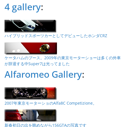
4 gallery
:
ハイブリッドスポーツカーとしてデビューしたホンダCRZ
ケータハムのブース。2009年の東京モーターショーは多くの外車
が辞退する中Super7は光ってました
Alfaromeo Gallery
:
2007年東京モーターショのAlfa8C Competizione。
新春初日の出を眺めながら156GTAの写真です