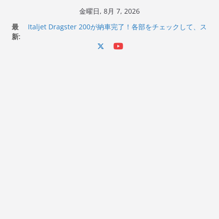
コ
金曜日, 8月 7, 2026
ン
最
Italjet Dragster 200が納車完了！各部をチェックして、ス
テ
新:
マホホルダー付けて、ガラスコーティング行って来た
Jeff Beck 逝去
ン
Ken Block 逝去
ツ
岩手県奥州市へのふるさと納税で KGR HARMONY 南部鉄
へ
器エフェクターが返礼品でもらえる！
Italjet Dragster 200のフロントISSサスの動きが判ったら
ス
コーナリングが楽しくなった
キ
ッ
プ