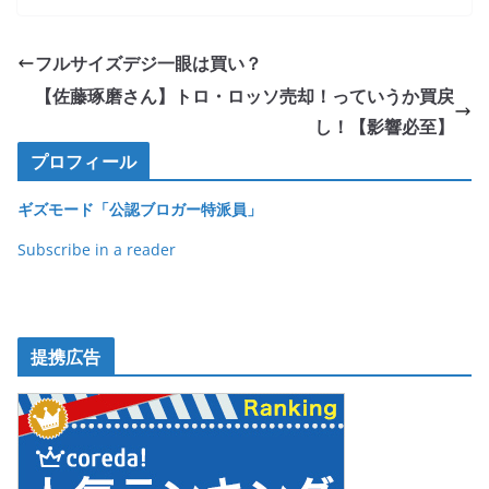
c
itt
e
ck
e
er
et
フルサイズデジ一眼は買い？
b
【佐藤琢磨さん】トロ・ロッソ売却！っていうか買戻
o
し！【影響必至】
o
プロフィール
k
ギズモード「公認ブロガー特派員」
Subscribe in a reader
提携広告