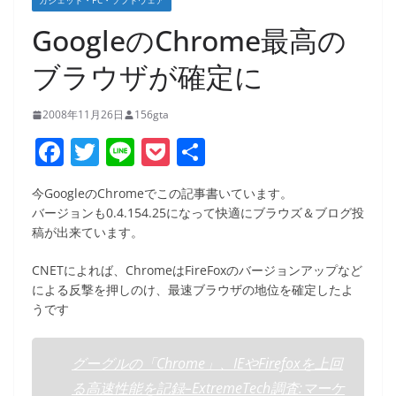
ガジェット・PC・ソフトウェア
GoogleのChrome最高の
ブラウザが確定に
2008年11月26日
156gta
F
T
Li
P
共
a
w
n
o
有
今GoogleのChromeでこの記事書いています。
c
itt
e
ck
バージョンも0.4.154.25になって快適にブラウズ＆ブログ投
e
er
et
稿が出来ています。
b
CNETによれば、ChromeはFireFoxのバージョンアップなど
o
による反撃を押しのけ、最速ブラウザの地位を確定したよ
うです
o
k
グーグルの「Chrome」、IEやFirefoxを上回
る高速性能を記録–ExtremeTech調査:マーケ