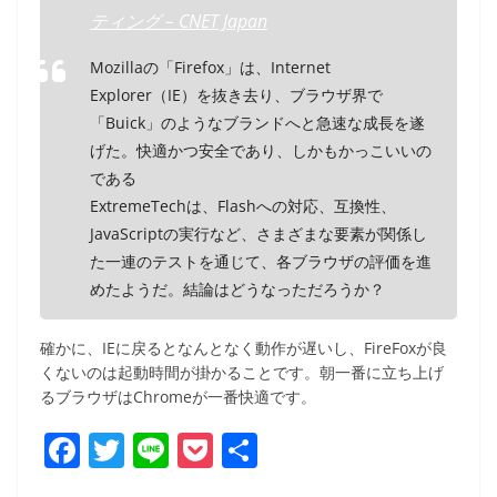
ティング – CNET Japan
Mozillaの「Firefox」は、Internet
Explorer（IE）を抜き去り、ブラウザ界で
「Buick」のようなブランドへと急速な成長を遂
げた。快適かつ安全であり、しかもかっこいいの
である
ExtremeTechは、Flashへの対応、互換性、
JavaScriptの実行など、さまざまな要素が関係し
た一連のテストを通じて、各ブラウザの評価を進
めたようだ。結論はどうなっただろうか？
確かに、IEに戻るとなんとなく動作が遅いし、FireFoxが良
くないのは起動時間が掛かることです。朝一番に立ち上げ
るブラウザはChromeが一番快適です。
F
T
Li
P
共
a
w
n
o
有