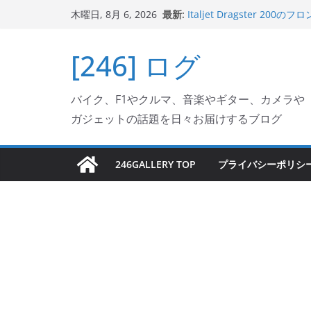
岩手県奥州市へのふるさと納税で
コ
最新:
木曜日, 8月 6, 2026
フェクターが返礼品でもら
ン
Italjet Dragster 2
リングが楽しくなった
テ
[246] ログ
Italjet Dragster 
ン
ホルダー付けて、ガラスコ
Jeff Beck 逝去
ツ
Ken Block 逝去
バイク、F1やクルマ、音楽やギター、カメラや
へ
ガジェットの話題を日々お届けするブログ
ス
キ
ッ
246GALLERY TOP
プライバシーポリシ
プ