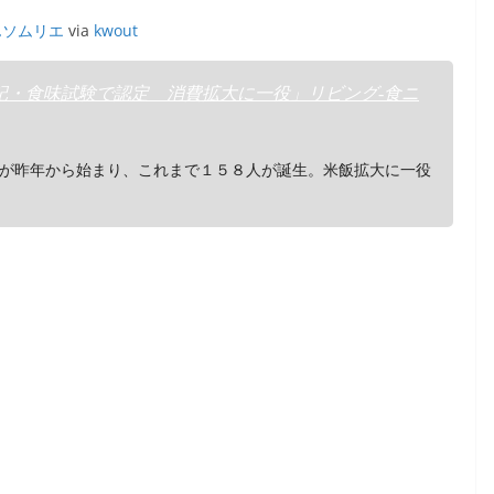
んソムリエ
via
kwout
記・食味試験で認定 消費拡大に一役」リビング‐食ニ
が昨年から始まり、これまで１５８人が誕生。米飯拡大に一役