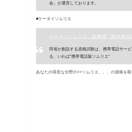
会」が運営しております。
■ケータイソムリエ
ケータイソムリエ：総務省、販売員の認定資
同省が創設する資格試験は、携帯電話サービ
る、いわば”携帯電話版ソムリエ”
あなたの得意な分野の××ソムリエ、、、の資格を取得