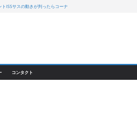
 KGR HARMONY 南部鉄器エ
える！
00のフロントISSサスの動きが判ったらコーナ
200が納車完了！各部をチェックして、スマホ
ーティング行って来た
ー
コンタクト