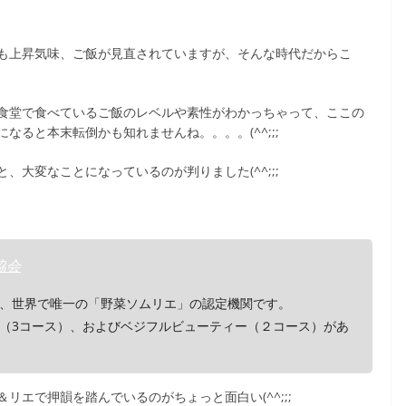
も上昇気味、ご飯が見直されていますが、そんな時代だからこ
食堂で食べているご飯のレベルや素性がわかっちゃって、ここの
ると本末転倒かも知れませんね。。。。(^^;;;
大変なことになっているのが判りました(^^;;;
協会
、世界で唯一の「野菜ソムリエ」の認定機関です。
（3コース）、およびベジフルビューティー（２コース）があ
エで押韻を踏んでいるのがちょっと面白い(^^;;;