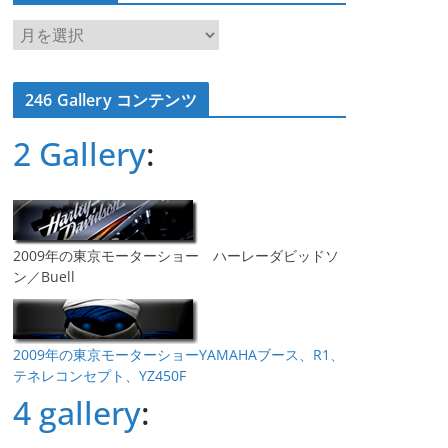
ア
ー
カ
246 Gallery コンテンツ
イ
ブ
2 Gallery
:
2009年の東京モーターショー ハーレーダビッドソ
ン／Buell
2009年の東京モーターショーYAMAHAブース、R1、
テネレコンセプト、YZ450F
4 gallery
: