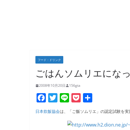
フード・ドリンク
ごはんソムリエにな
2008年10月20日
156gta
F
T
Li
P
共
a
w
n
o
有
日本炊飯協会
は、「ご飯ソムリエ」の認定試験を実
c
itt
e
ck
e
er
et