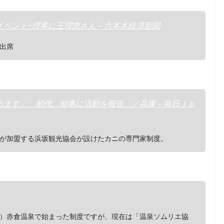
ベント−理事に王理恵さん – 六本木経済新聞
出席
ます」 初代、知事に活動を報告 ／兵庫 – 毎日ｊｐ
が加盟する浜坂観光協会が設けたカニの専門家制度。
）赤倉温泉で始まった制度ですが、現在は「温泉ソムリエ協