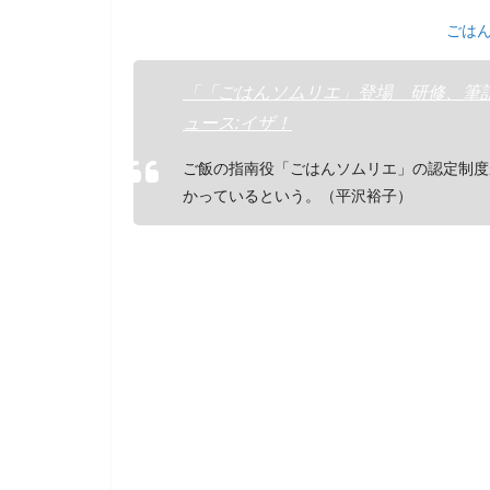
b
ごは
o
o
「「ごはんソムリエ」登場 研修、筆
k
ュース:イザ！
ご飯の指南役「ごはんソムリエ」の認定制度
かっているという。（平沢裕子）