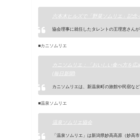
六本木ヒルズで「野菜ソムリエ」記念イ
協会理事に就任したタレントの王理恵さんが
■カニソムリエ
カニソムリエ：「おいしい食べ方を広め
(毎日新聞)
カニソムリエは、新温泉町の旅館や民宿など
■温泉ソムリエ
温泉ソムリエ協会
「温泉ソムリエ」は新潟県妙高高原（妙高市