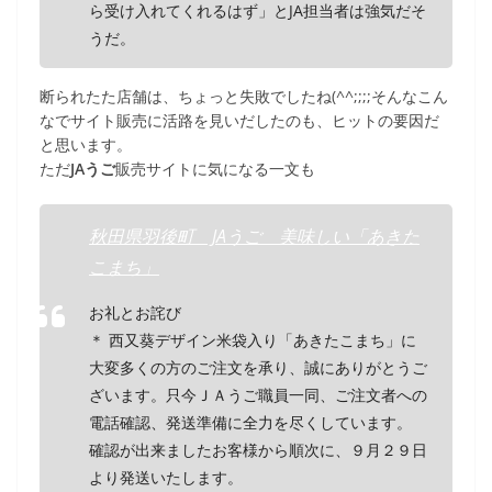
ら受け入れてくれるはず」とJA担当者は強気だそ
うだ。
断られたた店舗は、ちょっと失敗でしたね(^^;;;;そんなこん
なでサイト販売に活路を見いだしたのも、ヒットの要因だ
と思います。
ただ
JAうご
販売サイトに気になる一文も
秋田県羽後町 JAうご 美味しい「あきた
こまち」
お礼とお詫び
＊ 西又葵デザイン米袋入り「あきたこまち」に
大変多くの方のご注文を承り、誠にありがとうご
ざいます。只今ＪＡうご職員一同、ご注文者への
電話確認、発送準備に全力を尽くしています。
確認が出来ましたお客様から順次に、９月２９日
より発送いたします。