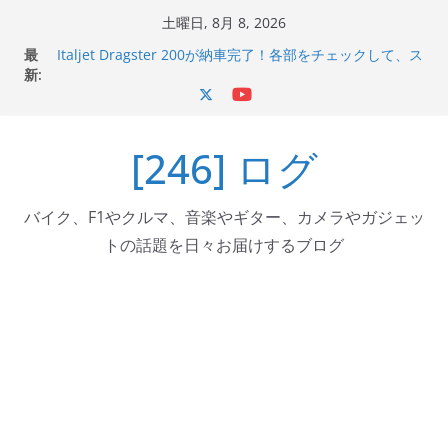
コ
土曜日, 8月 8, 2026
Italjet Dragster 200のフロントISSサスの動きが判ったら
ン
最
コーナリングが楽しくなった
テ
新:
Italjet Dragster 200が納車完了！各部をチェックして、ス
ン
マホホルダー付けて、ガラスコーティング行って来た
Jeff Beck 逝去
ツ
Ken Block 逝去
[246] ログ
へ
岩手県奥州市へのふるさと納税で KGR HARMONY 南部鉄
器エフェクターが返礼品でもらえる！
ス
キ
バイク、F1やクルマ、音楽やギター、カメラやガジェッ
ッ
トの話題を日々お届けするブログ
プ