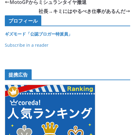
e
er
et
MotoGPからミシュランタイヤ撤退
b
社長→キミにはやるべき仕事があるんだ
o
プロフィール
o
ギズモード「公認ブロガー特派員」
k
Subscribe in a reader
提携広告