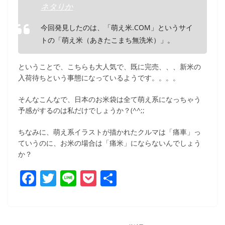
ネタりか
今回発見したのは、「萌え米.COM」というサイ
トの「萌え米（あきたこまち無洗米）」。
ということで、こちらも大人気で、既に完売、、、新米の
入荷待ちという事態になっているようです。。。。
そんなこんなで、日本のお米袋は全て萌え系になっちゃう
予感がするのは私だけでしょうか？(^^;;
ちなみに、萌え系イラストが描かれたクルマは「痛車」っ
ていうのに、お米の場合は「痛米」にならないんでしょう
か？
F
T
Li
P
共
a
w
n
o
有
c
itt
e
ck