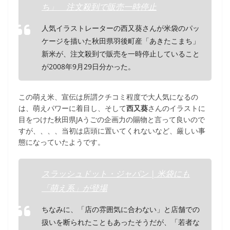
ち」 注文殺到で販売一時停止
人気イラストレーターの西又葵さんが米袋のパッ
ケージを描いた秋田県羽後町産「あきたこまち」
新米が、注文殺到で販売を一時停止していること
が2008年9月29日分かった。
この萌え米、宣伝は所謂クチコミ程度で大人気になるの
は、萌えパワーに着目し、そして
西又葵
さんのイラストに
目をつけた秋田県JAうごの企画力の賜物と言って良いので
すが、、、、当初は店頭に置いてくれないなど、厳しい事
態になっていたようです。
スラッシュドット・ジャパン | 米袋にも
「萌え系」が登場
ちなみに、「店の雰囲気に合わない」と店舗での
扱いを断られたこともあったそうだが、「若者な