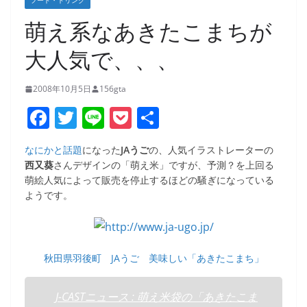
フード・ドリンク
萌え系なあきたこまちが
大人気で、、、
2008年10月5日
156gta
F
T
Li
P
共
a
w
n
o
有
なにかと話題
になった
JAうご
の、人気イラストレーターの
c
itt
e
ck
西又葵
さんデザインの「萌え米」ですが、予測？を上回る
e
er
et
萌絵人気によって販売を停止するほどの騒ぎになっている
ようです。
b
o
o
秋田県羽後町 JAうご 美味しい「あきたこまち」
k
J-CASTニュース : 萌え米袋の「あきたこま