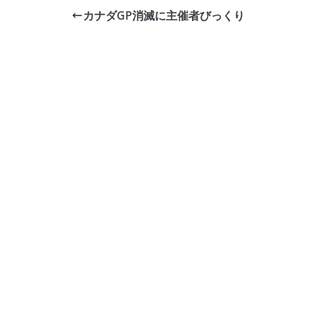
e
er
et
カナダGP消滅に主催者びっくり
b
o
o
k