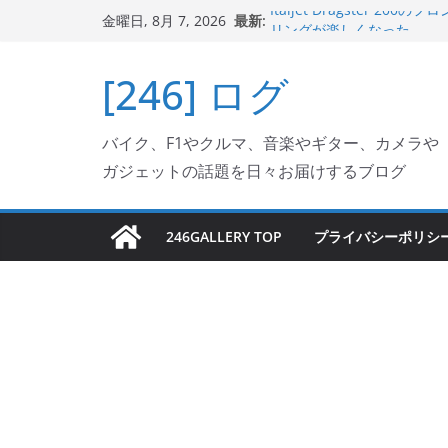
コ
最新:
Italjet Dragster 2
金曜日, 8月 7, 2026
ン
リングが楽しくなった
Italjet Dragster 
テ
[246] ログ
ホルダー付けて、ガラスコ
ン
Jeff Beck 逝去
Ken Block 逝去
ツ
岩手県奥州市へのふるさと納税で
バイク、F1やクルマ、音楽やギター、カメラや
へ
フェクターが返礼品でもら
ガジェットの話題を日々お届けするブログ
ス
キ
ッ
246GALLERY TOP
プライバシーポリシ
プ