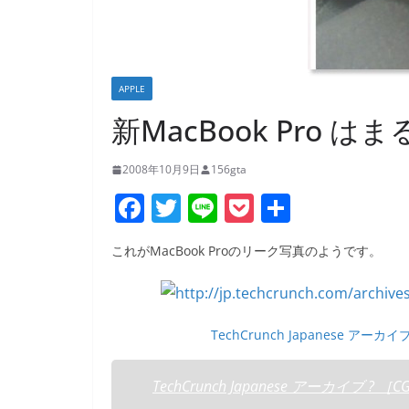
APPLE
新MacBook Pro
2008年10月9日
156gta
F
T
Li
P
共
a
w
n
o
有
これがMacBook Proのリーク写真のようです。
c
itt
e
ck
e
er
et
b
TechCrunch Japanese アーカイ
o
o
TechCrunch Japanese アーカイブ ? ［