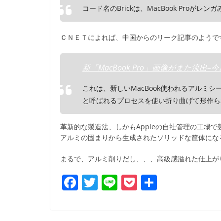
k
コード名のBrickは、MacBook Pro
ＣＮＥＴによれば、中国からのリーク記事のようで
新「MacBook Pro」画像がまた流出–今
これは、新しいMacBook使われるアルミシ
と呼ばれるプロセスを使い折り曲げて形作ら
革新的な製造法、しかもAppleの自社管理の工場で製
アルミの固まりから生成されたソリッドな筐体にな
まるで、アルミ削りだし、、、高級感溢れた仕上が
F
T
Li
P
共
a
w
n
o
有
c
itt
e
ck