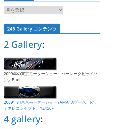
ア
ー
カ
246 Gallery コンテンツ
イ
ブ
2 Gallery
:
2009年の東京モーターショー ハーレーダビッドソ
ン／Buell
2009年の東京モーターショーYAMAHAブース、R1、
テネレコンセプト、YZ450F
4 gallery
: