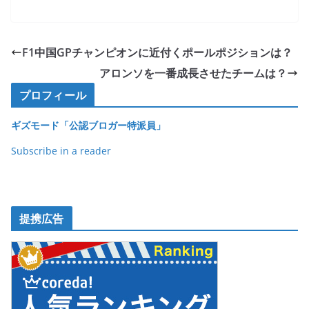
a
w
n
o
有
c
itt
e
ck
e
er
et
F1中国GPチャンピオンに近付くポールポジションは？
b
アロンソを一番成長させたチームは？
o
プロフィール
o
ギズモード「公認ブロガー特派員」
k
Subscribe in a reader
提携広告