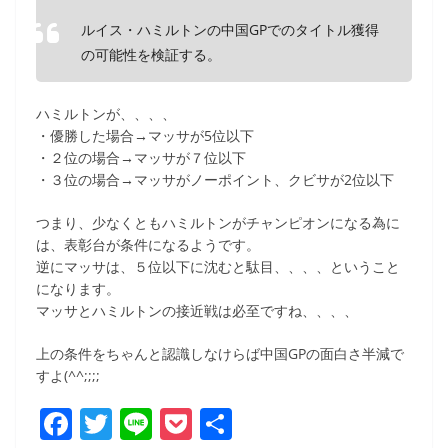
ルイス・ハミルトンの中国GPでのタイトル獲得
の可能性を検証する。
ハミルトンが、、、、
・優勝した場合→マッサが5位以下
・２位の場合→マッサが７位以下
・３位の場合→マッサがノーポイント、クビサが2位以下
つまり、少なくともハミルトンがチャンピオンになる為に
は、表彰台が条件になるようです。
逆にマッサは、５位以下に沈むと駄目、、、、ということ
になります。
マッサとハミルトンの接近戦は必至ですね、、、、
上の条件をちゃんと認識しなけらば中国GPの面白さ半減で
すよ(^^;;;;
F
T
Li
P
共