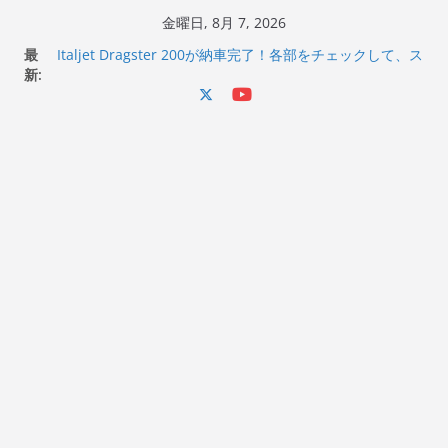
コ
金曜日, 8月 7, 2026
ン
最
Italjet Dragster 200が納車完了！各部をチェックして、ス
テ
新:
マホホルダー付けて、ガラスコーティング行って来た
Jeff Beck 逝去
ン
Ken Block 逝去
ツ
岩手県奥州市へのふるさと納税で KGR HARMONY 南部鉄
へ
器エフェクターが返礼品でもらえる！
Italjet Dragster 200のフロントISSサスの動きが判ったら
ス
コーナリングが楽しくなった
キ
ッ
プ