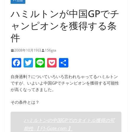
F1:話題
ハミルトンが中国GPでチ
ャンピオンを獲得する条
件
2008年10月19日
156gta
F
T
Li
P
共
a
w
n
o
有
自身過剰？についていろいろ言われちゃってるハミルトン
c
itt
e
ck
ですが、いよいよ中国GPでチャンピオンを獲得する可能性
e
er
et
が高くなってきました。
b
その条件とは？
o
o
ハミルトンの中国GPでのタイトル獲得の可
k
能性 【 F1-Gate.com 】