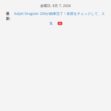
コ
金曜日, 8月 7, 2026
ン
最
Italjet Dragster 200が納車完了！各部をチェックして、ス
テ
新:
マホホルダー付けて、ガラスコーティング行って来た
Jeff Beck 逝去
ン
Ken Block 逝去
ツ
岩手県奥州市へのふるさと納税で KGR HARMONY 南部鉄
へ
器エフェクターが返礼品でもらえる！
Italjet Dragster 200のフロントISSサスの動きが判ったら
ス
コーナリングが楽しくなった
キ
ッ
プ