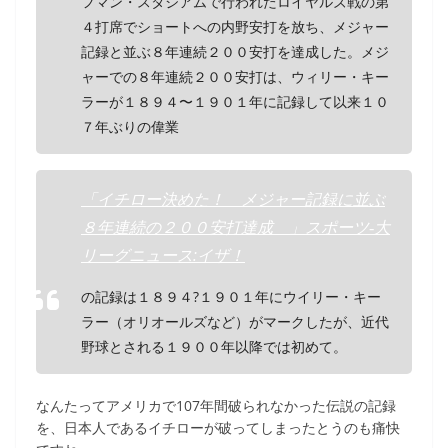
フマン・スタジアムで行われたロイヤルズ戦の第
４打席でショートへの内野安打を放ち、メジャー
記録と並ぶ８年連続２００安打を達成した。メジ
ャーでの８年連続２００安打は、ウィリー・キー
ラーが１８９４〜１９０１年に記録して以来１０
７年ぶりの偉業
「イチロー決めた！ メジャー記録に並ぶ
８年連続の２００安打達成 」スポーツ‐大
リーグニュース:イザ！
の記録は１８９４?１９０１年にウイリー・キー
ラー（オリオールズなど）がマークしたが、近代
野球とされる１９００年以降では初めて。
なんたってアメリカで107年間破られなかった伝説の記録
を、日本人であるイチローが破ってしまったとうのも痛快