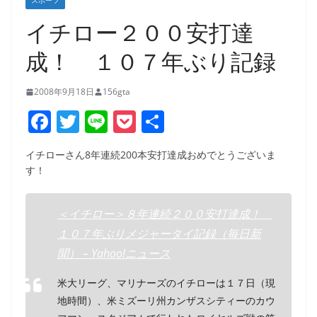
スポーツ
イチロー２００安打達
成！ １０７年ぶり記録
2008年9月18日
156gta
F
T
Li
P
共
a
w
n
o
有
イチローさん8年連続200本安打達成おめでとうございま
c
itt
e
ck
す！
e
er
et
b
＜イチロー＞８年連続２００安打達成！
o
１０７年ぶりメジャータイ記録（毎日新
o
聞） – Yahoo!ニュース
k
米大リーグ、マリナーズのイチローは１７日（現
地時間）、米ミズーリ州カンザスシティーのカウ