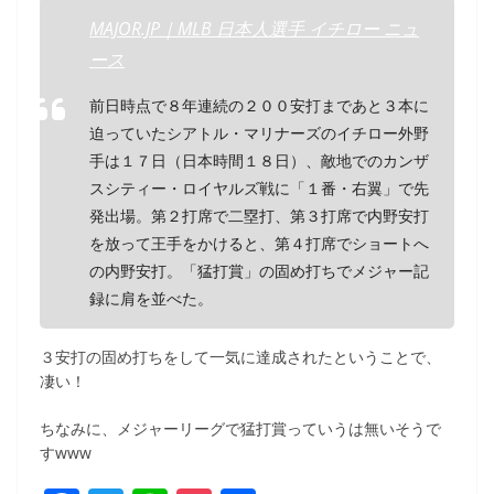
MAJOR.JP｜MLB 日本人選手 イチロー ニュ
ース
前日時点で８年連続の２００安打まであと３本に
迫っていたシアトル・マリナーズのイチロー外野
手は１７日（日本時間１８日）、敵地でのカンザ
スシティー・ロイヤルズ戦に「１番・右翼」で先
発出場。第２打席で二塁打、第３打席で内野安打
を放って王手をかけると、第４打席でショートへ
の内野安打。「猛打賞」の固め打ちでメジャー記
録に肩を並べた。
３安打の固め打ちをして一気に達成されたということで、
凄い！
ちなみに、メジャーリーグで猛打賞っていうは無いそうで
すwww