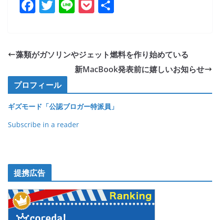
F
T
Li
P
共
a
w
n
o
有
c
itt
e
ck
e
er
et
藻類がガソリンやジェット燃料を作り始めている
b
新MacBook発表前に嬉しいお知らせ
o
プロフィール
o
ギズモード「公認ブロガー特派員」
k
Subscribe in a reader
提携広告