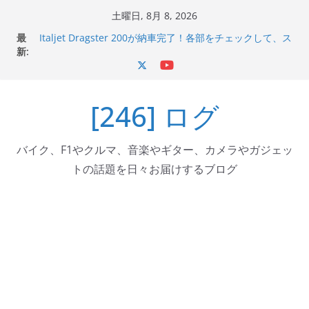
コ
土曜日, 8月 8, 2026
ン
最
Italjet Dragster 200が納車完了！各部をチェックして、ス
テ
新:
マホホルダー付けて、ガラスコーティング行って来た
Jeff Beck 逝去
ン
Ken Block 逝去
ツ
岩手県奥州市へのふるさと納税で KGR HARMONY 南部鉄
[246] ログ
へ
器エフェクターが返礼品でもらえる！
Italjet Dragster 200のフロントISSサスの動きが判ったら
ス
コーナリングが楽しくなった
キ
バイク、F1やクルマ、音楽やギター、カメラやガジェッ
ッ
トの話題を日々お届けするブログ
プ