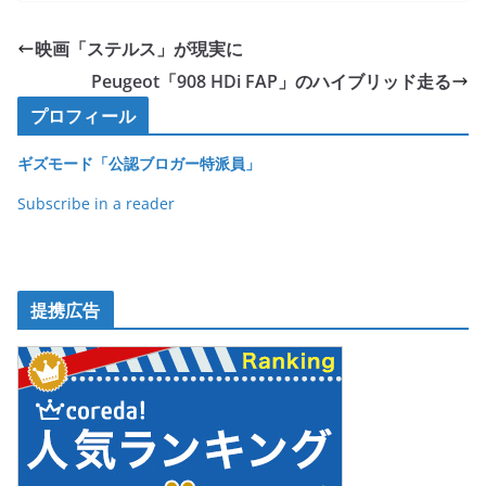
c
itt
e
ck
e
er
et
映画「ステルス」が現実に
b
Peugeot「908 HDi FAP」のハイブリッド走る
o
プロフィール
o
ギズモード「公認ブロガー特派員」
k
Subscribe in a reader
提携広告