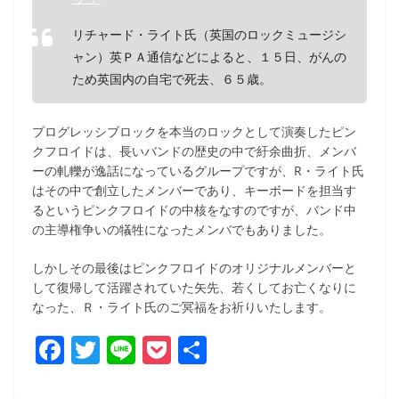
リチャード・ライト氏（英国のロックミュージシ
ャン）英ＰＡ通信などによると、１５日、がんの
ため英国内の自宅で死去、６５歳。
プログレッシブロックを本当のロックとして演奏したピン
クフロイドは、長いバンドの歴史の中で紆余曲折、メンバ
ーの軋轢が逸話になっているグループですが、R・ライト氏
はその中で創立したメンバーであり、キーボードを担当す
るというピンクフロイドの中核をなすのですが、バンド中
の主導権争いの犠牲になったメンバでもありました。
しかしその最後はピンクフロイドのオリジナルメンバーと
して復帰して活躍されていた矢先、若くしてお亡くなりに
なった、Ｒ・ライト氏のご冥福をお祈りいたします。
F
T
Li
P
共
a
w
n
o
有