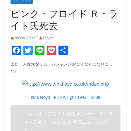
ミュージック
ピンク・フロイド Ｒ・ラ
イト氏死去
2008年9月16日
156gta
F
T
Li
P
共
a
w
n
o
有
また一人偉大なミュージシャンがお亡くなりになりまし
c
itt
e
ck
た。
e
er
et
b
o
Pink Floyd : Rick Wright 1942 – 2008
o
k
「ピンク・フロイド創設メンバー、Ｒ・ラ
イト氏死去」エンタメ‐音楽ニュース:イ
ザ！