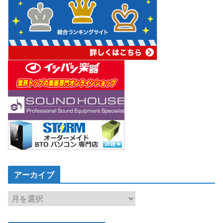
アーカイブ
ア
ー
カ