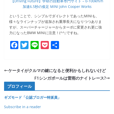
【Driving Future】学研の自動車専門サイト – 0-100km/h
加速6.5秒の俊足 MINI John Cooper Works
ということで、シンプルでダイレクトであったMINIも、
様々なラインナップが追加され重厚長大になりつつありま
すが、スーパーチャージャーからターボに変更され更に強
力になったBMW MINIに注意！(^^;;ですね。
F
T
Li
P
共
a
w
n
o
有
c
itt
e
ck
e
er
et
ケータイがクルマの鍵になると便利かもしれないけど
b
F1シンガポールは雷雨のナイトレース?
o
プロフィール
o
ギズモード「公認ブロガー特派員」
k
Subscribe in a reader