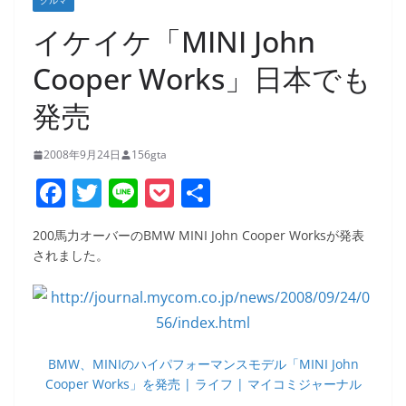
クルマ
イケイケ「MINI John
Cooper Works」日本でも
発売
2008年9月24日
156gta
F
T
Li
P
共
a
w
n
o
有
200馬力オーバーのBMW MINI John Cooper Worksが発表
c
itt
e
ck
されました。
e
er
et
b
o
o
BMW、MINIのハイパフォーマンスモデル「MINI John
Cooper Works」を発売 | ライフ | マイコミジャーナル
k