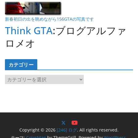
新春初日の出を眺めながら156GTAの写真です
Think GTA
:ブログアルファ
ロメオ
カテゴリー
カ
テ
ゴ
リ
ー
Copyright © 2026
[246] ログ
. All rights reserved.
テーマ:
ColorMag
by ThemeGrill. Powered by
WordPress
.