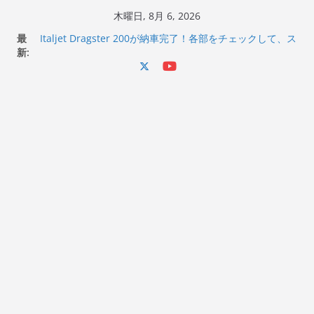
コ
木曜日, 8月 6, 2026
ン
最
Italjet Dragster 200が納車完了！各部をチェックして、ス
テ
新:
マホホルダー付けて、ガラスコーティング行って来た
Jeff Beck 逝去
ン
Ken Block 逝去
ツ
岩手県奥州市へのふるさと納税で KGR HARMONY 南部鉄
へ
器エフェクターが返礼品でもらえる！
Italjet Dragster 200のフロントISSサスの動きが判ったら
ス
コーナリングが楽しくなった
キ
ッ
プ