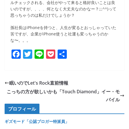
ルチェックされる、会社がやって来ると格好良いことは良
いのですが、、、、何となく大丈夫なのかなー？;;;^^)って
思っちゃうのは私だけでしょうか？
孫社長はiPhoneを持つと、人生が変るとおっしゃっていた
筈ですが、企業がiPhone使うと社運も変っちゃうのか
な〜。。。
F
T
Li
P
共
a
w
n
o
有
c
itt
e
ck
e
er
et
眠いのでLet's Rock直前情報
b
こっちの方が欲しいかも「Touch Diamond」イー・モ
o
バイル
o
プロフィール
k
ギズモード「公認ブロガー特派員」