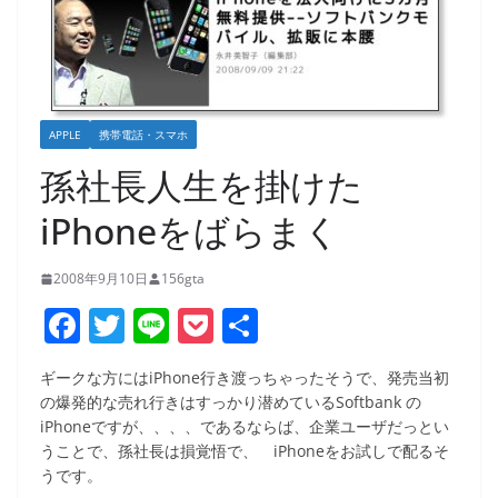
APPLE
携帯電話・スマホ
孫社長人生を掛けた
iPhoneをばらまく
2008年9月10日
156gta
F
T
Li
P
共
a
w
n
o
有
ギークな方にはiPhone行き渡っちゃったそうで、発売当初
c
itt
e
ck
の爆発的な売れ行きはすっかり潜めているSoftbank の
e
er
et
iPhoneですが、、、、であるならば、企業ユーザだっとい
うことで、孫社長は損覚悟で、 iPhoneをお試しで配るそ
b
うです。