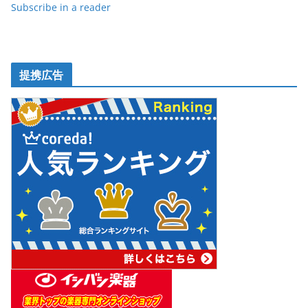
Subscribe in a reader
提携広告