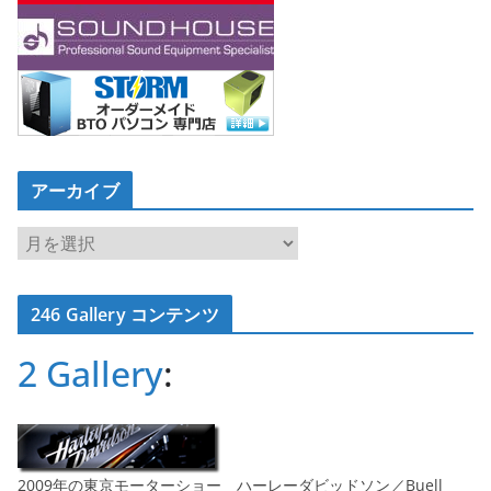
アーカイブ
ア
ー
カ
246 Gallery コンテンツ
イ
ブ
2 Gallery
:
2009年の東京モーターショー ハーレーダビッドソン／Buell