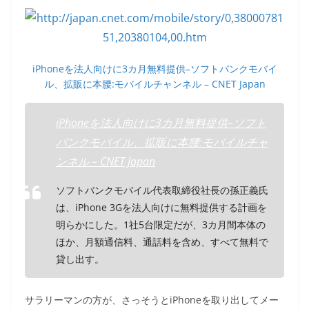
o
o
k
iPhoneを法人向けに3カ月無料提供–ソフトバンクモバイ
ル、拡販に本腰:モバイルチャンネル – CNET Japan
iPhoneを法人向けに3カ月無料提供–ソフト
バンクモバイル、拡販に本腰:モバイルチャ
ンネル – CNET Japan
ソフトバンクモバイル代表取締役社長の孫正義氏
は、iPhone 3Gを法人向けに無料提供する計画を
明らかにした。1社5台限定だが、3カ月間本体の
ほか、月額通信料、通話料を含め、すべて無料で
貸し出す。
サラリーマンの方が、さっそうとiPhoneを取り出してメー