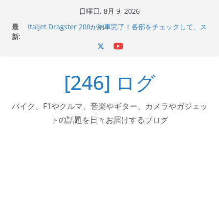
コ
日曜日, 8月 9, 2026
ン
最
Italjet Dragster 200が納車完了！各部をチェックして、ス
テ
新:
マホホルダー付けて、ガラスコーティング行って来た
Jeff Beck 逝去
ン
Ken Block 逝去
ツ
岩手県奥州市へのふるさと納税で KGR HARMONY 南部鉄
[246] ログ
へ
器エフェクターが返礼品でもらえる！
Italjet Dragster 200のフロントISSサスの動きが判ったら
ス
コーナリングが楽しくなった
キ
バイク、F1やクルマ、音楽やギター、カメラやガジェッ
ッ
トの話題を日々お届けするブログ
プ