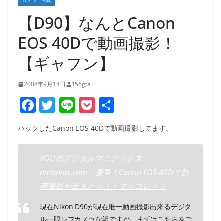
カメラ・写真
【D90】なんとCanon
EOS 40Dで動画撮影！
【ギャフン】
2008年9月14日
156gta
F
T
Li
P
共
a
w
n
o
有
ハックしたCanon EOS 40Dで動画撮影してます。
c
itt
e
ck
e
er
et
YOUのデジタルマニアックス
b
dmaniax.com – 衝撃！Canon EOS 40Dで動
o
画撮影が出来たっ！！マジコレ？？
o
現在Nikon D90が現在唯一動画撮影出来るデジタ
k
ル一眼レフカメラな訳ですが、まずはこちらをご