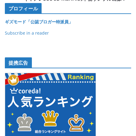
o
プロフィール
o
ギズモード「公認ブロガー特派員」
k
Subscribe in a reader
提携広告