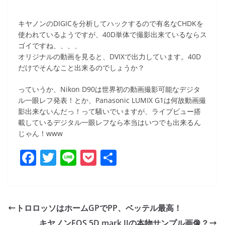
キヤノンのDIGICを分析してハックするので有名なCHDKを
使われているようですが、40D単体で撮影出来ているならス
ゴイですね、、、、
オリジナルの動画を見ると、DVIXで出力しています。40D
だけでそんなこと出来るのでしょうか？
っていうか、Nikon D90は世界初の動画撮影可能なデジタ
ル一眼レフ発表！とか、Panasonic LUMIX G1は何故動画撮
影出来ないんだっ！って騒いでいますが、ライブビュー搭
載しているデジタル一眼レフなら本当はいつでも出来るん
じゃん！www
F
T
Li
P
共
a
w
n
o
有
c
itt
e
ck
e
er
et
トロロッソはホームGPでPP、ベッテル最高！
b
キヤノンEOS 5D mark IIの本物サンプル画像？