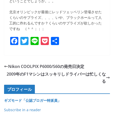
ということでしょうか。。。
北京オリンピックが最後にレッドツェッペリン登場させた
くらいのサプライズ、、、、いや、ブラックホールって人
工的に作れるんですか？くらいのサプライズが欲しかった
ですね （＾＾；；；
F
T
Li
P
共
a
w
n
o
有
c
itt
e
ck
e
er
et
Nikon COOLPIX P6000/S60の発売日決定
b
2009年のF1マシンはスッキリしドライバーは忙しくな
o
る
o
プロフィール
k
ギズモード「公認ブロガー特派員」
Subscribe in a reader