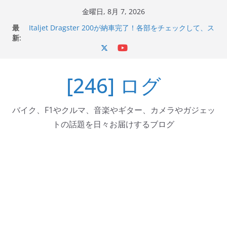
コ
金曜日, 8月 7, 2026
ン
最
Italjet Dragster 200が納車完了！各部をチェックして、ス
テ
新:
マホホルダー付けて、ガラスコーティング行って来た
Jeff Beck 逝去
ン
Ken Block 逝去
ツ
岩手県奥州市へのふるさと納税で KGR HARMONY 南部鉄
[246] ログ
へ
器エフェクターが返礼品でもらえる！
Italjet Dragster 200のフロントISSサスの動きが判ったら
ス
コーナリングが楽しくなった
キ
バイク、F1やクルマ、音楽やギター、カメラやガジェッ
ッ
トの話題を日々お届けするブログ
プ