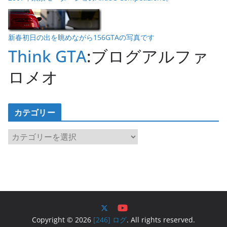
新春初日の出を眺めながら156GTAの写真です
Think GTA
:ブログアルファ
ロメオ
カテゴリー
カ
テ
ゴ
リ
ー
Copyright © 2026
[246] ログ
. All rights reserved.