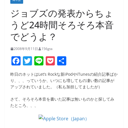
APPLE
ジョブズの発表からちょ
うど24時間そろそろ本音
でどうよ？
2008年9月11日
156gta
F
T
Li
P
共
a
w
n
o
有
昨日のネットはLet’s Rockな新iPodやiTunesの紹介記事ばか
c
itt
e
ck
り、、、っていうか、いつにも増してもの凄い数の記事が
e
er
et
アップされていました。（私も加担してましたが）
b
さて、そろそろ本音を書いた記事は無いものかと探してみ
o
たところ、、、
o
k