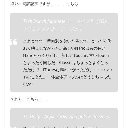
海外の翻訳記事ですが、、、、こちら
TechCrunch Japanese アーカイブ ? ［CG］
どうしたんだよ、アップル！
これまでで一番精彩を欠いた催しで、まったく代
わり映えしなかった。新しいNanoは昔の長い
Nanoそっくりだし、新しいTouchは古いTouch
とまったく同じだ。Classicはちょっとよくなっ
ただけで、iTunesは膨れ上がっただけ・・・いつ
ものことだ。一体全体アップルはどうしちゃった
のか！
それと、こちら、、、
TG Daily – Apple rocks. And puts us to sleep.