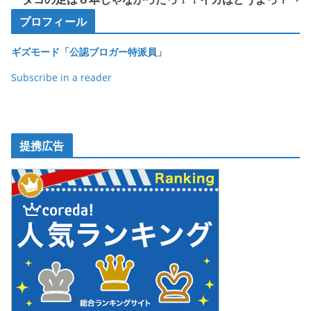
o
o
プロフィール
k
ギズモード「公認ブロガー特派員」
Subscribe in a reader
提携広告