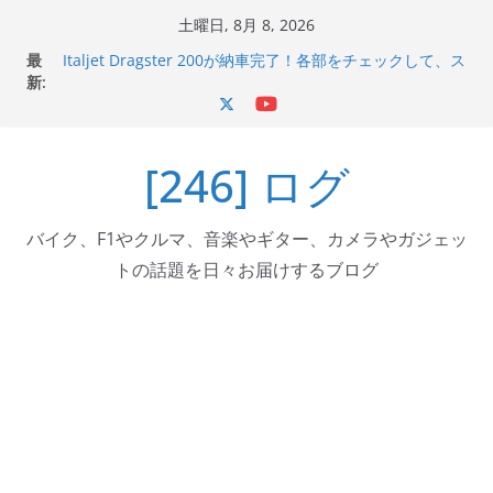
コ
土曜日, 8月 8, 2026
Italjet Dragster 200のフロントISSサスの動きが判ったら
ン
最
コーナリングが楽しくなった
テ
新:
Italjet Dragster 200が納車完了！各部をチェックして、ス
マホホルダー付けて、ガラスコーティング行って来た
ン
Jeff Beck 逝去
ツ
Ken Block 逝去
[246] ログ
へ
岩手県奥州市へのふるさと納税で KGR HARMONY 南部鉄
器エフェクターが返礼品でもらえる！
ス
キ
バイク、F1やクルマ、音楽やギター、カメラやガジェッ
ッ
トの話題を日々お届けするブログ
プ