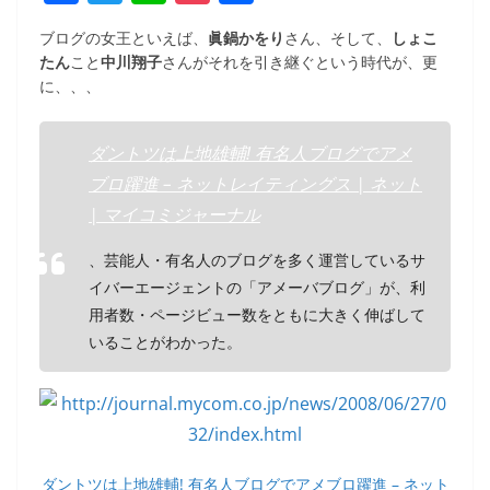
a
w
n
o
有
ブログの女王といえば、
眞鍋かをり
さん、そして、
しょこ
c
itt
e
ck
たん
こと
中川翔子
さんがそれを引き継ぐという時代が、更
e
er
et
に、、、
b
o
ダントツは上地雄輔! 有名人ブログでアメ
ブロ躍進 – ネットレイティングス | ネット
o
| マイコミジャーナル
k
、芸能人・有名人のブログを多く運営しているサ
イバーエージェントの「アメーバブログ」が、利
用者数・ページビュー数をともに大きく伸ばして
いることがわかった。
ダントツは上地雄輔! 有名人ブログでアメブロ躍進 – ネット