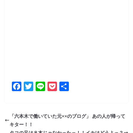
F
T
Li
P
共
a
w
n
o
有
c
itt
e
ck
e
er
et
「六本木で働いていた元××のブログ」 あの人が帰って
b
キター！！
タコの足は８本じゃなかったっ！！イカはどうよっ？