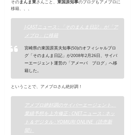
その
まんま東
さんこと、
東国原知事
のブログもアメブロに
移籍、、、
J-CASTニュース : 「そのまんま日記」が「ア
メブロ」に移籍
宮崎県の東国原英夫知事(50)のオフィシャルブロ
グ「そのまんま日記」が2008年2月26日、サイバ
ーエージェント運営の「アメーバ ブログ」へ移
籍した。
ということで、アメブロさん絶好調！
アメブロ絶好調のサイバーエージェント、
業績予想を上方修正 : CNETニュース : ネッ
ト＆デジタル : YOMIURI ONLINE（読売新
聞）