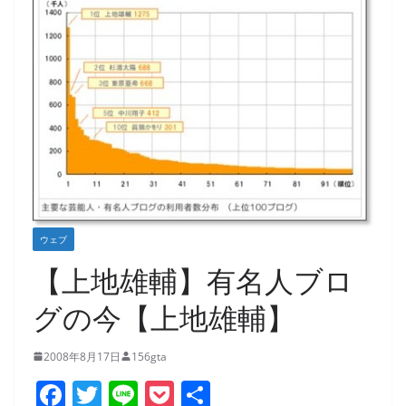
ウェブ
【上地雄輔】有名人ブロ
グの今【上地雄輔】
2008年8月17日
156gta
F
T
Li
P
共