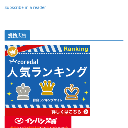
k
Subscribe in a reader
提携広告