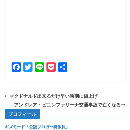
F
T
Li
P
共
a
w
n
o
有
c
itt
e
ck
e
er
et
マクドナルド出来るだけ早い時期に値上げ
b
アンドレア・ピニンファリーナ交通事故で亡くなる
o
プロフィール
o
ギズモード「公認ブロガー特派員」