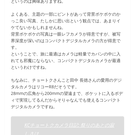
というのは興味ありますね。
よくある、主題の一部にピントがあって背景ボケボケのか
っこ良い写真、たしかに思い出という観点では、あまりイ
ケてないかもしれませんね。
背景ボケボケの写真は一眼レフカメラが得意ですが、被写
界深度が深いのはコンパクトデジタルカメラの方が得意で
す。
ということで、旅に最適はカメラは軽量でカバンの中に入
れても邪魔にならない、コンパクトデジタルカメラが最適
というわけですね。
ちなみに、チョートクさんこと田中 長徳さんの愛用のデジ
タルカメラはリコーR8だそうです。
28mmの広角から200mmの望遠まで、ポケットに入るボデ
ィで実現してるんだからそりゃなんでも使えるコンパクト
デジタルカメラですね。
KCチョートクカメラ日記: 祭りのあとの寂
しさは