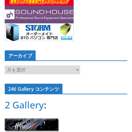
アーカイブ
ア
ー
カ
246 Gallery コンテンツ
イ
ブ
2 Gallery
: