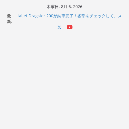
コ
木曜日, 8月 6, 2026
ン
最
Italjet Dragster 200が納車完了！各部をチェックして、ス
テ
新:
マホホルダー付けて、ガラスコーティング行って来た
Jeff Beck 逝去
ン
Ken Block 逝去
ツ
岩手県奥州市へのふるさと納税で KGR HARMONY 南部鉄
へ
器エフェクターが返礼品でもらえる！
Italjet Dragster 200のフロントISSサスの動きが判ったら
ス
コーナリングが楽しくなった
キ
ッ
プ