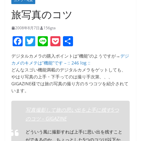
カメラ・写真
旅写真のコツ
2008年8月7日
156gta
F
T
Li
P
共
a
w
n
o
有
デジタルカメラの購入ポイントは”機能”のようですが→
デジ
c
itt
e
ck
カメのキメテは”機能”です – :: 246 log ::
e
er
et
どんなスゴい機能満載のデジタルカメラをゲットしても、
やはり写真の上手・下手ってのは撮り手次第、、、
b
GIGAZINE様では旅の写真の撮り方の５つコツを紹介されて
o
います。
o
k
写真撮影して旅の思い出を上手に残す5つ
のコツ – GIGAZINE
どういう風に撮影すれば上手に思い出を残すこと
ができるのか、ちょっとした5つのコツは以下か