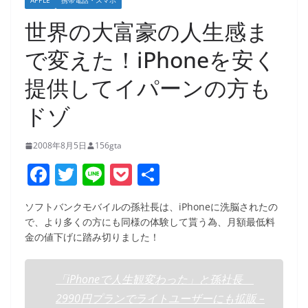
APPLE
携帯電話・スマホ
世界の大富豪の人生感ま
で変えた！iPhoneを安く
提供してイパーンの方も
ドゾ
2008年8月5日
156gta
F
T
Li
P
共
a
w
n
o
有
ソフトバンクモバイルの孫社長は、iPhoneに洗脳されたの
c
itt
e
ck
で、より多くの方にも同様の体験して貰う為、月額最低料
e
er
et
金の値下げに踏み切りました！
b
o
「iPhoneで人生観変わった」と孫社長
2990円プランでライトユーザーにも拡販 –
o