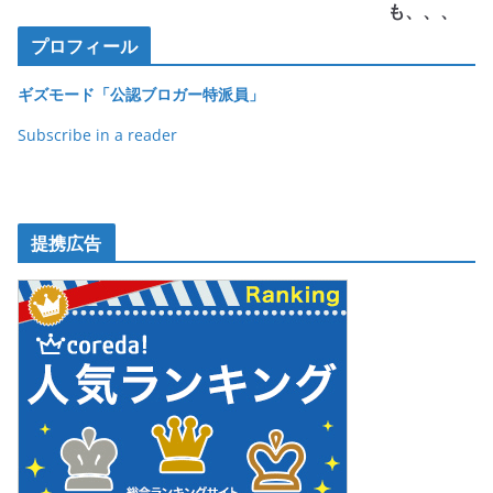
o
も、、、
k
プロフィール
ギズモード「公認ブロガー特派員」
Subscribe in a reader
提携広告