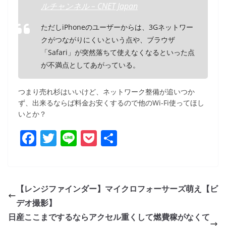
ルチャンネル – CNET Japan
ただしiPhoneのユーザーからは、3Gネットワー
クがつながりにくいという点や、ブラウザ
「Safari」が突然落ちて使えなくなるといった点
が不満点としてあがっている。
つまり売れ杉はいいけど、ネットワーク整備が追いつか
ず、出来るならば料金お安くするので他のWi-Fi使ってほし
いとか？
F
T
Li
P
共
a
w
n
o
有
c
itt
e
ck
e
er
et
【レンジファインダー】マイクロフォーサーズ萌え【ビ
b
デオ撮影】
o
日産ここまでするならアクセル重くして燃費稼がなくて