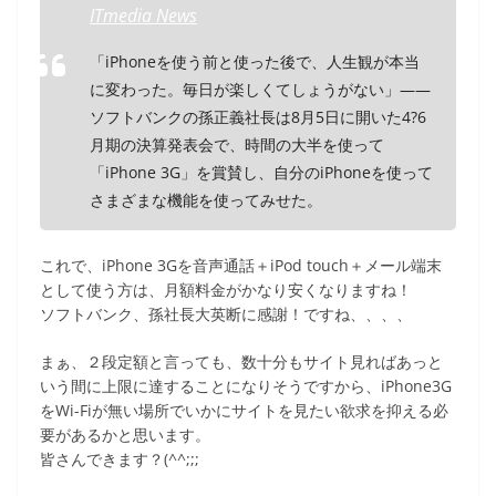
ITmedia News
k
「iPhoneを使う前と使った後で、人生観が本当
に変わった。毎日が楽しくてしょうがない」――
ソフトバンクの孫正義社長は8月5日に開いた4?6
月期の決算発表会で、時間の大半を使って
「iPhone 3G」を賞賛し、自分のiPhoneを使って
さまざまな機能を使ってみせた。
これで、iPhone 3Gを音声通話＋iPod touch＋メール端末
として使う方は、月額料金がかなり安くなりますね！
ソフトバンク、孫社長大英断に感謝！ですね、、、、
まぁ、２段定額と言っても、数十分もサイト見ればあっと
いう間に上限に達することになりそうですから、iPhone3G
をWi-Fiが無い場所でいかにサイトを見たい欲求を抑える必
要があるかと思います。
皆さんできます？(^^;;;