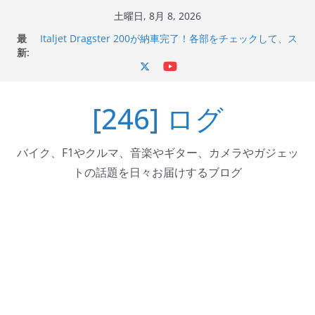
コ
土曜日, 8月 8, 2026
Italjet Dragster 200のフロントISSサスの動きが判ったら
ン
最
コーナリングが楽しくなった
テ
新:
Italjet Dragster 200が納車完了！各部をチェックして、ス
マホホルダー付けて、ガラスコーティング行って来た
ン
Jeff Beck 逝去
ツ
Ken Block 逝去
[246] ログ
へ
岩手県奥州市へのふるさと納税で KGR HARMONY 南部鉄
器エフェクターが返礼品でもらえる！
ス
キ
バイク、F1やクルマ、音楽やギター、カメラやガジェッ
ッ
トの話題を日々お届けするブログ
プ