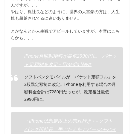
んですが、、、
やはり、孫社長などのように、世界の大富豪の方は、人生
観も超越されてるに違いありません。
とかなんとか人生観でアピールしていますが、本音はこち
らかも、、、
iPhone月額利用料が最低2990円に パケッ
ト定額制を改定 – ITmedia News
ソフトバンクモバイルが「パケット定額フル」を
2段階定額制に改定。iPhoneを利用する場合の月
額料金合計は7280円だったが、改定後は最低
2990円に。
「iPhoneは想定以上の売れ行き」–ソフト
バンク孫社長、手ごたえをアピール:モバイ