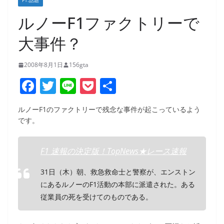
F1:話題
ルノーF1ファクトリーで
大事件？
2008年8月1日
156gta
F
T
Li
P
共
a
w
n
o
有
ルノーF1のファクトリーで残念な事件が起こっているよう
c
itt
e
ck
です。
e
er
et
b
F1 速報の決定版！TopNews★レース速報
o
31日（木）朝、救急救命士と警察が、エンストン
o
にあるルノーのF1活動の本部に派遣された。ある
k
従業員の死を受けてのものである。