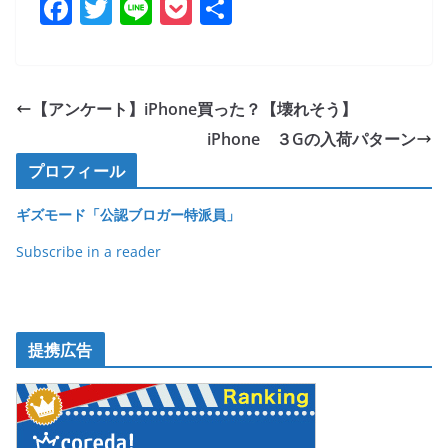
F
T
Li
P
共
a
w
n
o
有
c
itt
e
ck
e
er
et
【アンケート】iPhone買った？【壊れそう】
b
iPhone ３Gの入荷パターン
o
プロフィール
o
ギズモード「公認ブロガー特派員」
k
Subscribe in a reader
提携広告