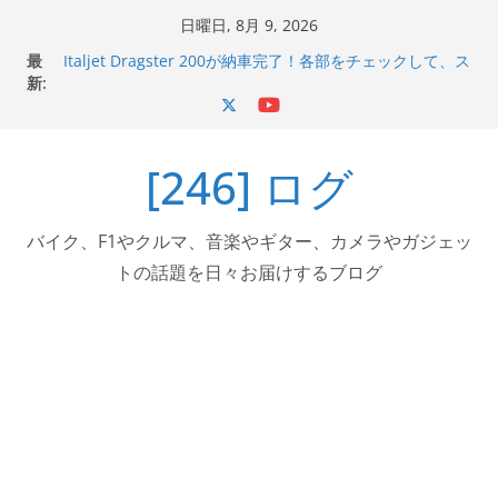
コ
日曜日, 8月 9, 2026
ン
最
Italjet Dragster 200が納車完了！各部をチェックして、ス
テ
新:
マホホルダー付けて、ガラスコーティング行って来た
Jeff Beck 逝去
ン
Ken Block 逝去
ツ
岩手県奥州市へのふるさと納税で KGR HARMONY 南部鉄
[246] ログ
へ
器エフェクターが返礼品でもらえる！
Italjet Dragster 200のフロントISSサスの動きが判ったら
ス
コーナリングが楽しくなった
キ
バイク、F1やクルマ、音楽やギター、カメラやガジェッ
ッ
トの話題を日々お届けするブログ
プ