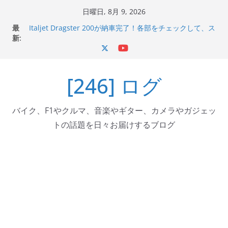
コ
日曜日, 8月 9, 2026
ン
最
Italjet Dragster 200が納車完了！各部をチェックして、ス
テ
新:
マホホルダー付けて、ガラスコーティング行って来た
Jeff Beck 逝去
ン
Ken Block 逝去
ツ
岩手県奥州市へのふるさと納税で KGR HARMONY 南部鉄
[246] ログ
へ
器エフェクターが返礼品でもらえる！
Italjet Dragster 200のフロントISSサスの動きが判ったら
ス
コーナリングが楽しくなった
キ
バイク、F1やクルマ、音楽やギター、カメラやガジェッ
ッ
トの話題を日々お届けするブログ
プ