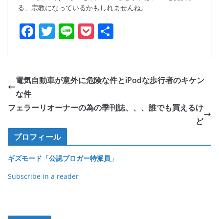
る、宗教になっているかもしれませんね。
F
T
Li
P
共
a
w
n
o
有
c
itt
e
ck
e
er
et
電気自動車が意外に危険な件とiPodな歩行者のキケン
b
な件
o
フェラーリオーナーの為の季刊誌、、、誰でも買えるけ
o
ど
k
プロフィール
ギズモード「公認ブロガー特派員」
Subscribe in a reader