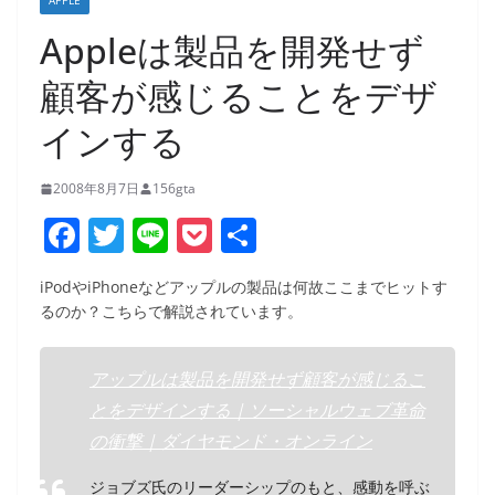
APPLE
Appleは製品を開発せず
顧客が感じることをデザ
インする
2008年8月7日
156gta
F
T
Li
P
共
a
w
n
o
有
iPodやiPhoneなどアップルの製品は何故ここまでヒットす
c
itt
e
ck
るのか？こちらで解説されています。
e
er
et
b
アップルは製品を開発せず顧客が感じるこ
o
とをデザインする｜ソーシャルウェブ革命
o
の衝撃｜ダイヤモンド・オンライン
k
ジョブズ氏のリーダーシップのもと、感動を呼ぶ