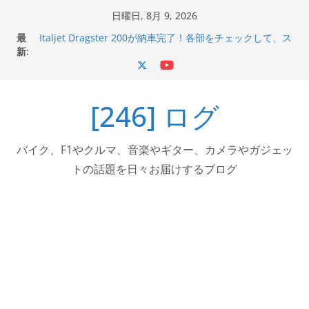
コ
日曜日, 8月 9, 2026
ン
最
Italjet Dragster 200が納車完了！各部をチェックして、ス
テ
新:
マホホルダー付けて、ガラスコーティング行って来た
Jeff Beck 逝去
ン
Ken Block 逝去
ツ
岩手県奥州市へのふるさと納税で KGR HARMONY 南部鉄
[246] ログ
へ
器エフェクターが返礼品でもらえる！
Italjet Dragster 200のフロントISSサスの動きが判ったら
ス
コーナリングが楽しくなった
キ
バイク、F1やクルマ、音楽やギター、カメラやガジェッ
ッ
トの話題を日々お届けするブログ
プ