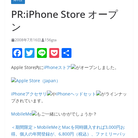
APPLE
PR:iPhone Store オープ
ン
2008年7月16日
156gta
F
T
Li
P
共
a
w
n
o
有
Apple Store内に
iPhoneストア
がオープンしました。
c
itt
e
ck
e
er
et
b
iPhoneアクセサリ
や
iPhoneヘッドセット
がラインナッ
o
プされています。
o
MobileMe
もご一緒にいかがでしょうか？
k
＜期間限定＞MobileMeとMacを同時購入すれば3,000円お
得。個人の年間登録が、6,800円（税込）、ファミリーパッ