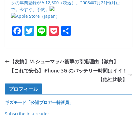
クの年間登録が￥12,600（税込）。2008年7月21日(月)ま
で。今すぐ、予約。
F
T
Li
P
共
a
w
n
o
有
c
itt
e
ck
e
er
et
【友情】M.シューマッハ衝撃の引退理由【激白】
b
【これで安心】iPhone 3G のバッテリー時間はイイ！
o
【他社比較】
o
プロフィール
k
ギズモード「公認ブロガー特派員」
Subscribe in a reader